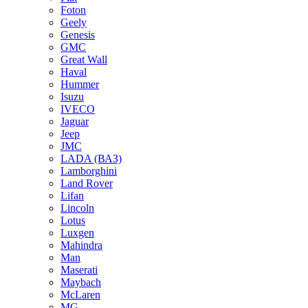
Foton
Geely
Genesis
GMC
Great Wall
Haval
Hummer
Isuzu
IVECO
Jaguar
Jeep
JMC
LADA (ВАЗ)
Lamborghini
Land Rover
Lifan
Lincoln
Lotus
Luxgen
Mahindra
Man
Maserati
Maybach
McLaren
MG