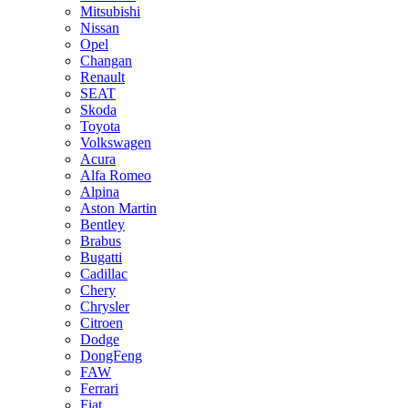
Mitsubishi
Nissan
Opel
Changan
Renault
SEAT
Skoda
Toyota
Volkswagen
Acura
Alfa Romeo
Alpina
Aston Martin
Bentley
Brabus
Bugatti
Cadillac
Chery
Chrysler
Citroen
Dodge
DongFeng
FAW
Ferrari
Fiat