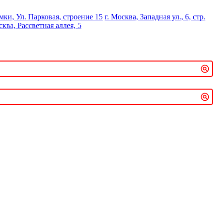
мки, Ул. Парковая, строение 15
г. Москва, Западная ул., 6, стр.
сква, Рассветная аллея, 5