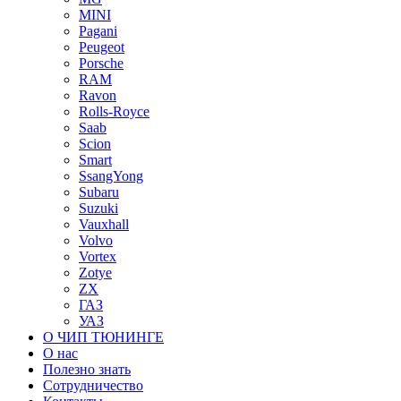
MINI
Pagani
Peugeot
Porsche
RAM
Ravon
Rolls-Royce
Saab
Scion
Smart
SsangYong
Subaru
Suzuki
Vauxhall
Volvo
Vortex
Zotye
ZX
ГАЗ
УАЗ
О ЧИП ТЮНИНГЕ
О нас
Полезно знать
Сотрудничество