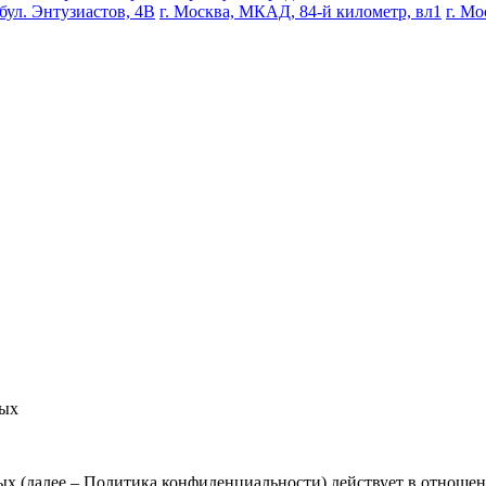
 бул. Энтузиастов, 4В
г. Москва, МКАД, 84-й километр, вл1
г. Мо
ных
х (далее – Политика конфиденциальности) действует в отноше