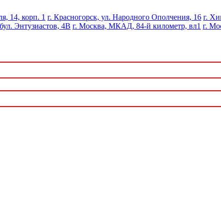
я, 14, корп. 1
г. Красногорск, ул. Народного Ополчения, 16
г. Хи
 бул. Энтузиастов, 4В
г. Москва, МКАД, 84-й километр, вл1
г. Мо