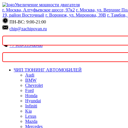
Увеличение мощности двигателя
г. Москва, Алтуфьевское шоссе, 97к2
г. Москва, ул. Верхние Пол
19, район Восточный
г. Воронеж, ул. Миронова, 39В
г. Тамбов,
ПН-ВС: 9:00-21:00
chip@zachipovan.ru
+7 916-555-68-88
Записаться онлайн
ЧИП ТЮНИНГ АВТОМОБИЛЕЙ
Audi
BMW
Chevrolet
Ford
Honda
Hyundai
Infiniti
Kia
Lexus
Mazda
Mercedes