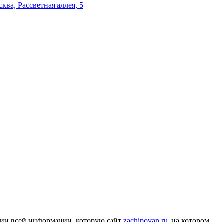
сква, Рассветная аллея, 5
нии всей информации, которую сайт
zachipovan.ru
, на котором