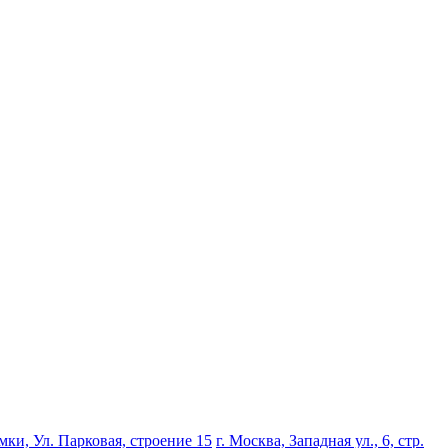
мки, Ул. Парковая, строение 15
г. Москва, Западная ул., 6, стр.