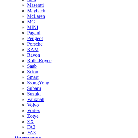
Maserati
Maybach
McLaren
MG
MINI
Pagani
Peugeot
Porsche
RAM
Ravon
Rolls-Royce
Saab
Scion
Smart
SsangYong
Subaru
Suzuki
Vauxhall
Volvo
Vortex
Zotye
ZX
ГАЗ
УАЗ