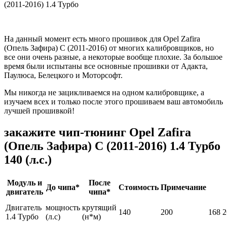
На данный момент есть много прошивок для Opel Zafira
(Опель Зафира) С (2011-2016) от многих калибровщиков, но
все они очень разные, а некоторые вообще плохие. За большое
время были испытаны все основные прошивки от Адакта,
Паулюса, Белецкого и Моторсофт.
Мы никогда не зацикливаемся на одном калибровщике, а
изучаем всех и только после этого прошиваем ваш автомобиль
лучшей прошивкой!
закажите чип-тюнинг Opel Zafira
(Опель Зафира) С (2011-2016) 1.4 Турбо
140 (л.с.)
Модуль и
После
До чипа*
Стоимость
Примечание
двигатель
чипа*
Двигатель
мощность
крутящий
140
200
168
2
1.4 Турбо
(л.с)
(н*м)