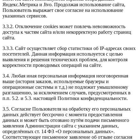
BMW X6 3.0D.
Яндекс.Метрика и Jivo. Продолжая использование сайта,
Даже я, девочка, почувствовала, что машина
Пользователь выражает свое согласие на использование
перестала тупить и стала лучше ехать на небольших
указанных сервисов.
скоростях. Друг теперь катается с улыбкой на лице.
3.3.2. Отключение cookies может повлечь невозможность
По времени около часа работ получилось.
доступа к частям сайта и/или некорректную работу страниц
Но все это компенсировалось отличным результатом,
сайта.
качеством обслуживания, честностью и дружеской
обстановкой.
3.3.3. Сайт осуществляет сбор статистики об IP-адресах своих
Всем советую!
посетителей. Данная информация используется с целью
выявления и решения технических проблем, для контроля
корректности проводимых операций на сайте.
3.4. Любая иная персональная информация неоговоренная
Рейтинг отзыва:
5
выше (история заказов, используемые браузеры и
операционные системы и т.д.) не подлежит умышленному
Добрый день всем. Зачиповал свою машинку у
разглашению, за исключением случаев, предусмотренных в
Евгения, всё очень понравилось, быстро и удобно.
п.п. 5.2. и 5.3. настоящей Политики конфиденциальности.
Автомобиль сказал спасибо. А сегодня взбодрил
мазду. Рекомендую всем, очень качественно и с
3.5. Согласие Пользователя на обработку его персональных
подходом грамотным.
данных действует бессрочно с момента предоставления
данных и может быть отозвано путём подачи письменного
заявления Администрации сайта с указанием данных,
определённых ст. 14 ФЗ «О персональных данных».
Соответствующее письменное заявление об отзыве согласия