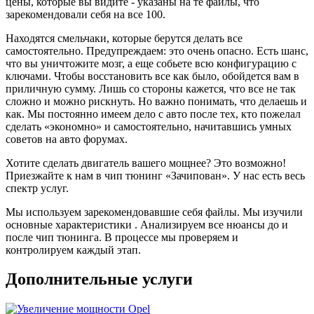
цены, которые вы видите - указаны на те файлы, что
оборотов- что для меня было невероятно приятно (не
зарекомендовали себя на все 100.
хватало явно тяги)
Во вторых появился прилив сил на всех передачах (у
Находятся смельчаки, которые берутся делать все
меня МКПП), особенно на 5 если едешь 80-100,
самостоятельно. Предупреждаем: это очень опасно. Есть шанс,
машина всеравно подхватывает и вытягивает.
что вы уничтожите мозг, а еще собьете всю конфигурацию с
Да, на мой мотор k4m 7 бешеных пони плюсом- это
ключами. Чтобы восстановить все как было, обойдется вам в
смех (вроде бы), но они очень нужны (особенно при
приличную сумму. Лишь со стороны кажется, что все не так
обгонах на трассе с однополосным движением.
сложно и можно рискнуть. Но важно понимать, что делаешь и
Подитожу: машина стала другой, для меня более
как. Мы постоянно имеем дело с авто после тех, кто пожелал
риятной и адекватной, пропали затупы, появился
сделать «экономно» и самостоятельно, начитавшись умных
запас.
советов на авто форумах.
Буду делать на следующей машине- однозначно ДА!
Поеду к Жене, 99% ДА (почему 99%- ну вдруг
Хотите сделать двигатель вашего мощнее? Это возможно!
электричку куплю, тогда этот 1% на пиво с Жекой
Приезжайте к нам в чип тюнинг «Зачипован». У нас есть весь
спустим)
спектр услуг.
Я очень доволен, жене большая человеческая
СПАСИБА!
Мы используем зарекомендовавшие себя файлы. Мы изучили
P.s. И да, по денежке- все как договаривались, так и
основные характеристики . Анализируем все нюансы до и
вышло. Человек слова!
после чип тюнинга. В процессе мы проверяем и
контролируем каждый этап.
Дополнительные услуги
Рейтинг отзыва:
5