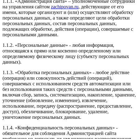
1.1.1. «Администрация сайта» – уполномоченные сотрудники
никак проблем!)) Тут же дополняю отзыв, что шили
на управления сайтом
zachipovan.ru
, действующие от его
машину без Евро-2, думал родные каталики ещё
имени, которые организуют и (или) осуществляют обработку
побегают, а нет, спустя две недели после чипа они
персональных данных, а также определяют цели обработки
все такие решили что надо на выход)) По итогу
персональных данных, состав персональных данных,
вырезал и так как почти все сервисы предлагают
подлежащих обработке, действия (операции), совершаемые с
свою прошивку Евро-2 после удаления, сначала
персональными данными.
проконсультировался с Евгением, что не затрется ли
чип который мы сделали, на что услышал ответ, что
1.1.2. «Персональные данные» - любая информация,
вырезай и просто приезжай, прошьем под Евро-2,
относящаяся к прямо или косвенно определенному или
при этом ещё и без всяких доплат! Вот это я называю
определяемому физическому лицу (субъекту персональных
сервис! По итогу, могу сказать одно, если вы
данных).
задумались таки о чипе, то советую Евгения, как
отличного мастера и отзывчивого человека!!! Всем
1.1.3. «Обработка персональных данных» - любое действие
ровных дорог!
(операция) или совокупность действий (операций),
совершаемых с использованием средств автоматизации или
без использования таких средств с персональными данными,
включая сбор, запись, систематизацию, накопление, хранение,
уточнение (обновление, изменение), извлечение,
Рейтинг отзыва:
5
использование, передачу (распространение, предоставление,
доступ), обезличивание, блокирование, удаление,
Заезжала сюда за чипом мазды 6 2.5 2023г из Китая.
уничтожение персональных данных.
Обслуживанием очень довольна, мастер хороший и
дружелюбный. Быстро закодировали блок. Хороший
1.1.4. «Конфиденциальность персональных данных» -
сервис, всё подробно рассказали. Рекомендую всем
обязательное для соблюдения Администрацией сайта
эту компанию.
требование не допускать их умышленного распространения