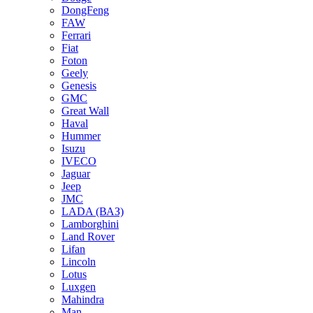
DongFeng
FAW
Ferrari
Fiat
Foton
Geely
Genesis
GMC
Great Wall
Haval
Hummer
Isuzu
IVECO
Jaguar
Jeep
JMC
LADA (ВАЗ)
Lamborghini
Land Rover
Lifan
Lincoln
Lotus
Luxgen
Mahindra
Man