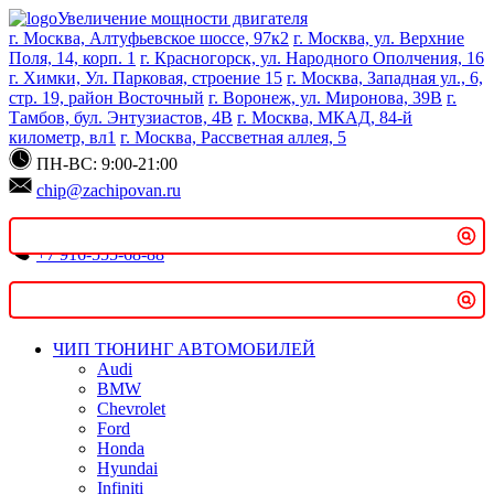
Увеличение мощности двигателя
г. Москва, Алтуфьевское шоссе, 97к2
г. Москва, ул. Верхние
Поиск
Поля, 14, корп. 1
г. Красногорск, ул. Народного Ополчения, 16
г. Химки, Ул. Парковая, строение 15
г. Москва, Западная ул., 6,
стр. 19, район Восточный
г. Воронеж, ул. Миронова, 39В
г.
Тамбов, бул. Энтузиастов, 4В
г. Москва, МКАД, 84-й
километр, вл1
г. Москва, Рассветная аллея, 5
Введите минимум 2 символа для поиска
ПН-ВС: 9:00-21:00
chip@zachipovan.ru
+7 916-555-68-88
Записаться онлайн
ЧИП ТЮНИНГ АВТОМОБИЛЕЙ
Audi
BMW
Chevrolet
Ford
Honda
Hyundai
Infiniti