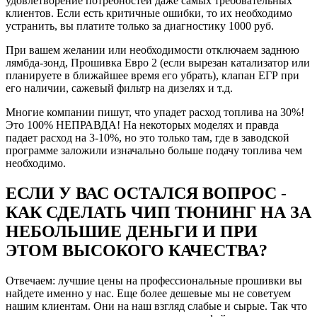
удовлетворение потребностей даже самых требовательных
клиентов. Если есть критичные ошибки, то их необходимо
устранить, вы платите только за диагностику 1000 руб.
При вашем желании или необходимости отключаем заднюю
лямбда-зонд, Прошивка Евро 2 (если вырезан катализатор или
Рейтинг отзыва:
5
планируете в ближайшее время его убрать), клапан ЕГР при
его наличии, сажевый фильтр на дизелях и т.д.
Давно знаю компанию и Евгения, соответственно
выбор был для меня очевиден. Договорившись
Многие компании пишут, что упадет расход топлива на 30%!
заранее о встрече, приехал в назначенное время и в
Это 100% НЕПРАВДА! На некоторых моделях и правда
оговоренное место (удобное для обеих сторон). Женя
падает расход на 3-10%, но это только там, где в заводской
был как всегда пунктуален (за что ему отдельная
программе заложили изначально больше подачу топлива чем
благодарность).
необходимо.
Почитал ошибки, с улыбкой сказал что я как всегда
наловил пачку (не мудрено за 20 тыс то ))), но
ЕСЛИ У ВАС ОСТАЛСЯ ВОПРОС -
ошибки были не связанные с жизнедеятельностью
КАК СДЕЛАТЬ ЧИП ТЮНИНГ НА ЗА
двигателя или топливной системы, потому в чипе
отказано не было (моторы с ошибкой по двигателю
НЕБОЛЬШИЕ ДЕНЬГИ И ПРИ
сначала конечно же чинятся).
ЭТОМ ВЫСОКОГО КАЧЕСТВА?
Вообщем считали стоковую прошивку, и буквально
через минут 25-30 мне уже заливали ЧИП (а может
ДЕЙЛ, мне не столь важно как оно называется,
Отвечаем: лучшие цены на профессиональные прошивки вы
главное что есть результат).
найдете именно у нас. Еще более дешевые мы не советуем
Вообщем разница действительно ощутима:
нашим клиентам. Они на наш взгляд слабые и сырые. Так что
Ну во первых мотор стал крутиться более 5,5 тыс