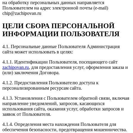
на обработку персональных данных направляется
Рейтинг отзыва:
5
Пользователем на адрес электронной почты (e-mail)
chip@zachipovan.ru
Делал в Zachipovan чип-тюнинг на Тойоту Камри 2.5
для отзывчивой повседневной езды. Сперва
ЦЕЛИ СБОРА ПЕРСОНАЛЬНОЙ
почитали ошибки. Сотрудники компании грамотно и
без суеты справляются с поставленными задачами.
ИНФОРМАЦИИ ПОЛЬЗОВАТЕЛЯ
После тачку не узнать) как 3.5))) Благодарю за
проделанную работу. Рекомендую всем.
4.1. Персональные данные Пользователя Администрация
сайта может использовать в целях:
4.1.1. Идентификации Пользователя, посещающего сайт
zachipovan.ru
, для предоставления услуг, оформления заказа и
Рейтинг отзыва:
5
(или) заключения Договора.
Прошивал хендай i30. Евгений сделал все быстро и
4.1.2. Предоставления Пользователю доступа к
качественно. Общительный и вежливый человек.
персонализированным ресурсам сайта.
Приятный собеседник. Цена/ качество проделанной
работы на высшем уровне!
4.1.3. Установления с Пользователем обратной связи, включая
направление уведомлений, запросов, касающихся
использования сайта, оказания услуг, обработки запросов и
заявок от Пользователя.
4.1.4. Определения места нахождения Пользователя для
Рейтинг отзыва:
5
обеспечения безопасности, предотвращения мошенничества.