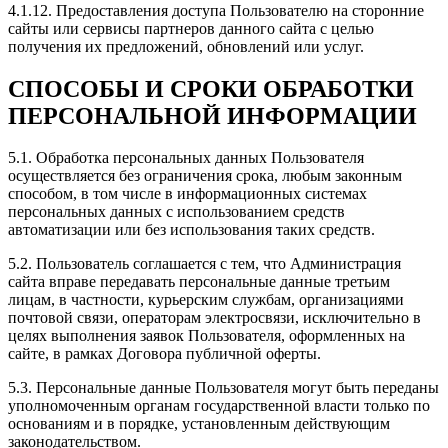
делают быстро и качественно и главное близко
4.1.12. Предоставления доступа Пользователю на сторонние
находятся, сотрудники доброжелательные и
сайты или сервисы партнеров данного сайта с целью
вежливые. Рекомендую всем
получения их предложений, обновлений или услуг.
СПОСОБЫ И СРОКИ ОБРАБОТКИ
ПЕРСОНАЛЬНОЙ ИНФОРМАЦИИ
Рейтинг отзыва:
5
5.1. Обработка персональных данных Пользователя
Делали чип-тюнинг, сразу 3 авто, сделали скидку.
осуществляется без ограничения срока, любым законным
Ранее знакомые делали тоже у них!
способом, в том числе в информационных системах
Все машины поехали очень хорошо, результат
персональных данных с использованием средств
ощутим был в первый же день!
автоматизации или без использования таких средств.
Если вы хотели получить высококачественный
сервис, профессиональное обслуживание, личный
5.2. Пользователь соглашается с тем, что Администрация
подход к любому вопросу и заинтересованность в
сайта вправе передавать персональные данные третьим
удовлетворении всех ваших хотелок, то это
лицам, в частности, курьерским службам, организациями
определено команда Зачипован! Спасибо! Низкий
почтовой связи, операторам электросвязи, исключительно в
поклон Евгению и Алексею!
целях выполнения заявок Пользователя, оформленных на
сайте, в рамках Договора публичной оферты.
5.3. Персональные данные Пользователя могут быть переданы
уполномоченным органам государственной власти только по
основаниям и в порядке, установленным действующим
Рейтинг отзыва:
5
законодательством.