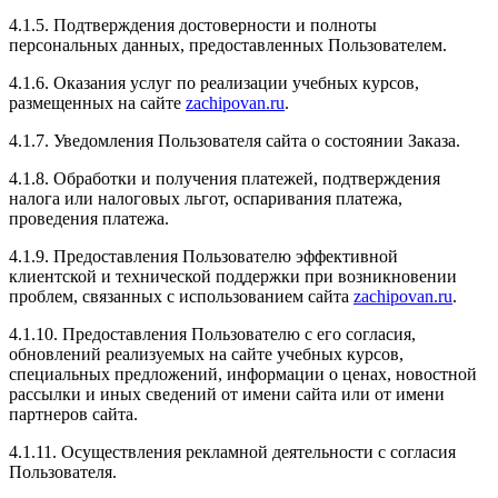
Очень хороший чип тюниг автомобилей, все делают
4.1.5. Подтверждения достоверности и полноты
быстро и качественно, сами цены довольно
персональных данных, предоставленных Пользователем.
привлекательные , сотрудники доброжелательные и
вежливые. Рекомендую всем
4.1.6. Оказания услуг по реализации учебных курсов,
размещенных на сайте
zachipovan.ru
.
4.1.7. Уведомления Пользователя сайта о состоянии Заказа.
4.1.8. Обработки и получения платежей, подтверждения
Рейтинг отзыва:
5
налога или налоговых льгот, оспаривания платежа,
проведения платежа.
Долго думая я решил Чиповать своё авто и обратился
в данный тюнинг центр, все прошло быстро и
4.1.9. Предоставления Пользователю эффективной
качественно, мастерство на высшем уровне! После
клиентской и технической поддержки при возникновении
чипирования я заметил как машина стала намного
проблем, связанных с использованием сайта
zachipovan.ru
.
лучьше разгонятся и прибавилась тяга, очень
рекомендую данный тюнинг центр!
4.1.10. Предоставления Пользователю с его согласия,
обновлений реализуемых на сайте учебных курсов,
специальных предложений, информации о ценах, новостной
рассылки и иных сведений от имени сайта или от имени
партнеров сайта.
Рейтинг отзыва:
5
4.1.11. Осуществления рекламной деятельности с согласия
Пользователя.
Очень хороший чип тюнинг автомобилей, все