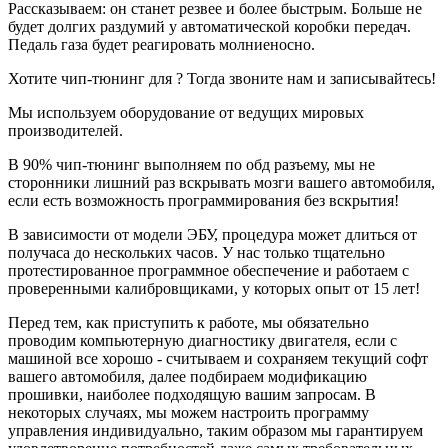
Рассказываем: он станет резвее и более быстрым. Больше не
остановился на компании "Зачипован", заранее
будет долгих раздумий у автоматической коробки передач.
оговорив с Евгением, что окончательное решение по
Педаль газа будет реагировать молниеносно.
тому что будем делать с авто примем во время
встречи. Так и сделали: встретились, еще раз все
Хотите чип-тюнинг для ? Тогда звоните нам и записывайтесь!
оговорили и в течение получаса Евгений исполнил
все как и требовалось. В итоге получилось
Мы используем оборудование от ведущих мировых
активировать несколько модулей:
производителей.
- при заведенном авто и отсутствии ключа
блокируется АКПП;
В 90% чип-тюнинг выполняем по обд разъему, мы не
- активировано управление климатом "с руля" в
сторонники лишний раз вскрывать мозги вашего автомобиля,
правом окошке БК;
если есть возможность программирования без вскрытия!
- активирована индикация наружной температуры в
правом окошке БК;
В зависимости от модели ЭБУ, процедура может длиться от
- активирована возможность изменения настроек
получаса до нескольких часов. У нас только тщательно
зеркал при движении задним ходом (помощь при
протестированное программное обеспечение и работаем с
парковке);
проверенными калибровщиками, у которых опыт от 15 лет!
- активирована память противотуманок (включаются
автоматически). Ну, и самое главное, уже по дороге
Перед тем, как приступить к работе, мы обязательно
домой оценил в полной мере те ранее скрытые
проводим компьютерную диагностику двигателя, если с
возможности эластичной и согласованной работы
машиной все хорошо - считываем и сохраняем текущий софт
пары "двигатель/трансмиссия"автомобиля, которые
вашего автомобиля, далее подбираем модификацию
теперь стали доступны!
прошивки, наиболее подходящую вашим запросам. В
Евгений, огромное Вам спасибо за отзывчивость,
некоторых случаях, мы можем настроить программу
человеческое общение и профессионализм! Удачи и
управления индивидуально, таким образом мы гарантируем
еще больше благодарных клиентов!!!