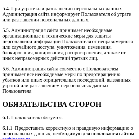
Все отлично! Евгений отличный мастер, все
5.4. При утрате или разглашении персональных данных
растолковал, приятно с ним побеседовали о тачках!
Администрация сайта информирует Пользователя об утрате
Мой Чери Тиго 8 сразу приняли в работу. В общем я
или разглашении персональных данных.
всем доволен, прибавка ощутима! Рекомендую всем!
5.5. Администрация сайта принимает необходимые
организационные и технические меры для защиты
персональной информации Пользователя от неправомерного
или случайного доступа, уничтожения, изменения,
блокирования, копирования, распространения, а также от
Рейтинг отзыва:
5
иных неправомерных действий третьих лиц.
Здраствуйте! Была у вас на чипе. Евгений просто
5.6. Администрация сайта совместно с Пользователем
отличный мастер и собеседник. Есть просто
принимает все необходимые меры по предотвращению
шикарная зона ожидания. Эмоции только
убытков или иных отрицательных последствий, вызванных
положительные. Машина стала ехать намного лучше.
утратой или разглашением персональных данных
Рекомендую!
Пользователя.
ОБЯЗАТЕЛЬСТВА СТОРОН
6.1. Пользователь обязуется:
Рейтинг отзыва:
5
6.1.1. Предоставить корректную и правдивую информацию о
Недавно был здесь, чипуют здесь отлично. Машина
персональных данных, необходимую для пользования сайтом
стала резвее, обороты выше и сама машина стала