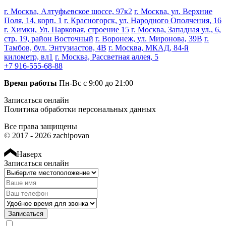
Рейтинг отзыва:
5
г. Москва, Алтуфьевское шоссе, 97к2
г. Москва, ул. Верхние
Классная компания по чип-тюнингу автомобилей!
Поля, 14, корп. 1
г. Красногорск, ул. Народного Ополчения, 16
Ребята на все 100% знают свою работу. Всё было
г. Химки, Ул. Парковая, строение 15
г. Москва, Западная ул., 6,
сделано очень быстро и качественно! За небольшую
стр. 19, район Восточный
г. Воронеж, ул. Миронова, 39В
г.
цену сделали очень объёмную работу. Спасибо вам,
Тамбов, бул. Энтузиастов, 4В
г. Москва, МКАД, 84-й
буду обращаться ещё!
километр, вл1
г. Москва, Рассветная аллея, 5
+7 916-555-68-88
Время работы
Пн-Вс с 9:00 до 21:00
Записаться онлайн
Рейтинг отзыва:
5
Политика обработки персональных данных
Делал чип-тюнинг на Touareg 3.0 дизель, что могу
Все права защищены
сказать понравилось обсолютно всё! Начиная от
© 2017 - 2026 zachipovan
звонка, заканчивая выездом из бокса! Ребята профи в
своём деле, всё расскажут, грамотно
Наверх
прокансультируют, посоветуют! Машиной теперь
Записаться онлайн
очень доволен, пропал затуп при старте, коробка
переключает мягче, по расходу пока сложно что-то
сказать, но он меньше, факт! Обязательно расскажу
друзьям и приеду сам! Спасибо Вам за результат!
Записаться