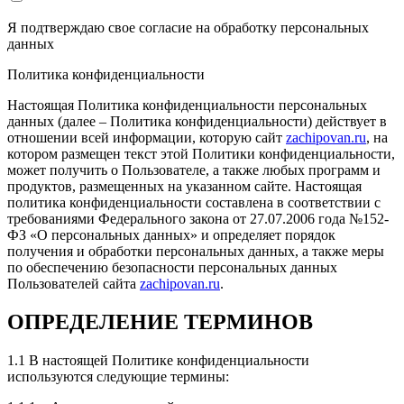
Я подтверждаю свое согласие на обработку
персональных
Рейтинг отзыва:
5
данных
Огромная благодарность Евгению! Пишу отзыв
Политика конфиденциальности
спустя пол тысячи пробега после чипа. Созвонился
как-то с Евгением, обсудили все по телефону, и так
Настоящая Политика конфиденциальности персональных
как в выходные мастер не мог заняться моим
данных (далее – Политика конфиденциальности) действует в
аппаратом, договорились что Евгений подъедет ко
отношении всей информации, которую сайт
zachipovan.ru
, на
мне на работу и проведем чип непосредственно на
котором размещен текст этой Политики конфиденциальности,
месте, и вот в оговоренное время и день уже сидели
может получить о Пользователе, а также любых программ и
в машине и затирали заводскую прошивку!
продуктов, размещенных на указанном сайте. Настоящая
Чиповали форд фокус 3 125 лс на Моторсофт без
политика конфиденциальности составлена в соответствии с
Евро-2, результаты порадовали более чем, пропали
требованиями Федерального закона от 27.07.2006 года №152-
стандартные дерганья на ПШ с первой на вторую,
ФЗ «О персональных данных» и определяет порядок
появилась динамика авто, особенно на повышенных
получения и обработки персональных данных, а также меры
оборотах, что может только порадовать, так как
по обеспечению безопасности персональных данных
моторы у ФФ3 задушены всякими нормами с
Пользователей сайта
zachipovan.ru
.
завода... Плюс прошили приборку, наконец-то
температура ОЖ показывает то что надо! Ну и само
ОПРЕДЕЛЕНИЕ ТЕРМИНОВ
собой активировали пару скрытых функций авто!
Хочу заметить, что при прошивке приборки,
Евгений заранее предупредил что заводские
1.1 В настоящей Политике конфиденциальности
парктроники перестанут работать, но о чудо, или не
используются следующие термины:
знаю как это прокомментировать, а они работают, и