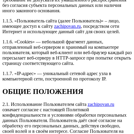
без согласия субъекта персональных данных или наличия
иного законного основания.
1.1.5. «Пользователь сайта (далее Пользователь)» – лицо,
имеющее доступ к сайту
zachipovan.ru
, посредством сети
Рейтинг отзыва:
5
Интернет и использующее данный сайт для своих целей.
Самая крутая компания по сервису и лояльности к
1.1.6. «Cookies» — небольшой фрагмент данных,
клиентам! Мне кажется единственные, кто реально
отправленный веб-сервером и хранимый на компьютере
понимает абсолютно от А до Я свою работу,
пользователя, который веб-клиент или веб-браузер каждый раз
молодцы ребята! Всегда развиваются и постоянно в
пересылает веб-серверу в HTTP-запросе при попытке открыть
теме!
страницу соответствующего сайта.
Я приятно удивлён, результатом и объёмом работ за
такую скромную цену!
1.1.7. «IP-адрес» — уникальный сетевой адрес узла в
Делал Форд Эксплорер 2018г и активировали 8
компьютерной сети, построенной по протоколу IP.
скрытых опций!
Настроили двигатель и коробку так, что машина
ОБЩИЕ ПОЛОЖЕНИЯ
перестала пинаться и подхват аж с низов!
Ребята, главное марку держите и не спускайтесь до
уровня ваших конкурентов пожалуйста.
2.1. Использование Пользователем сайта
zachipovan.ru
означает согласие с настоящей Политикой
конфиденциальности и условиями обработки персональных
данных Пользователя. Пользователь даёт своё согласие на
обработку его персональных данных, действуя свободно,
своей волей и в своём интересе. Согласие Пользователя на
Рейтинг отзыва:
5