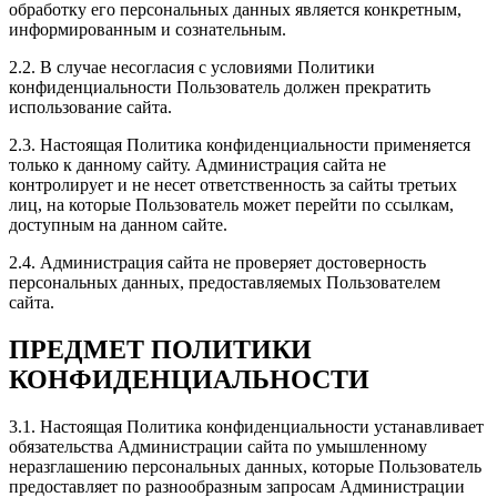
обработку его персональных данных является конкретным,
информированным и сознательным.
Хороший сервис по тюнингу авто. Персонал на все
интересующие вопросы отвечал. Цены приемлемые.
2.2. В случае несогласия с условиями Политики
Широкий спектр услуг и качественное выполнение
конфиденциальности Пользователь должен прекратить
работы. Спасибо, будем обращаться еще!
использование сайта.
2.3. Настоящая Политика конфиденциальности применяется
только к данному сайту. Администрация сайта не
контролирует и не несет ответственность за сайты третьих
лиц, на которые Пользователь может перейти по ссылкам,
Рейтинг отзыва:
5
доступным на данном сайте.
Всем доброго дня! Обратился с вопросом советом по
2.4. Администрация сайта не проверяет достоверность
чип тюнингу. Получил в ответ долгий рассказ что и
персональных данных, предоставляемых Пользователем
как всё происходит и вырастает. Согласился
сайта.
попробовать на 1 стейч. Договорились о встрече у
меня на адресе. Приехали как и договаривались,
ПРЕДМЕТ ПОЛИТИКИ
ппроверили все ошибки, ещё раз посветили во все
тайны тюнинга. Всё подробно. Никаких камней не
КОНФИДЕНЦИАЛЬНОСТИ
оказалось, и решили залить программу. По времени
не так долго. Всё адаптировали, и сбылась мечта
3.1. Настоящая Политика конфиденциальности устанавливает
идиота. Очень доволен. Никаких побочнк нет.
обязательства Администрации сайта по умышленному
Работает всё как и раньше плавно и без рывков. В
неразглашению персональных данных, которые Пользователь
пробках нет никакой разницы. Но с низов машина
предоставляет по разнообразным запросам Администрации
получила приличный прирост, даже на скорости при