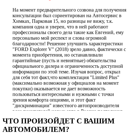
На момент предварительного созвона для получения
консультации был сориентирован на Автосервис в
Химках, Парковая 15, но разницы не вижу, т.к.
компания одна и уверен, что в ней работают
профессионалы своего дела такие как Евгений, ему
персонально мой респект и слова огромной
благодарности! Решение улучшить характеристики
"FORD Explorer V" (2018) зрело давно, фактически с
момента приобретения, но останавливали
гарантийные (пусть и невнятные) обязательства
официального дилера и ограниченность доступной
информации по этой теме. Изучая вопрос, открыл
для себя тот факт,что комплектация "Limited Plus"
(максимально возможная у официалов на момент
покупки) оказывается не дает возможность
пользоваться интересными и нужными с точки
зрения комфорта опциями, и этот факт
"дискриминации" известного автопроизводителя
всех покупателей новых авто в России подтолкнул
меня к еще более глубокому изучению вопроса.
ЧТО ПРОИЗОЙДЕТ С ВАШИМ
После многочисленных прозвонов и общения, в том
АВТОМОБИЛЕМ?
числе с теми, кто пытался навязывать только свое
видение решение проблемы и не желал заниматься
индивидуальными настройками опций, я, в итоге,