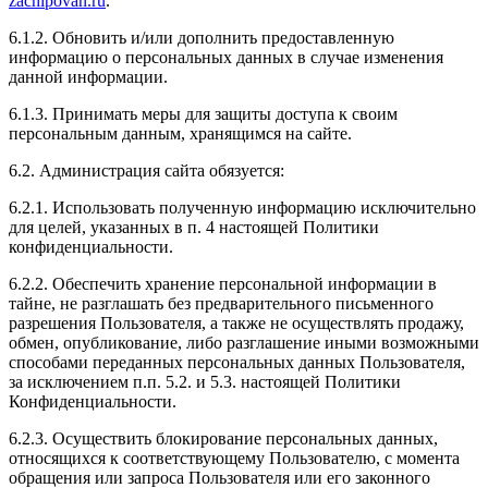
zachipovan.ru
.
мощнее. Чувствуется, что машина стартует быстрее,
и максимальная скорость увеличилась.
6.1.2. Обновить и/или дополнить предоставленную
информацию о персональных данных в случае изменения
данной информации.
6.1.3. Принимать меры для защиты доступа к своим
Рейтинг отзыва:
5
персональным данным, хранящимся на сайте.
6.2. Администрация сайта обязуется:
После чиповки Mitsubishi Iancer ощущаю себя на
вершине мира. Мощь двигателя меня поразила и
6.2.1. Использовать полученную информацию исключительно
заставила улыбнуться. Теперь у меня новый уровень
для целей, указанных в п. 4 настоящей Политики
скорости и уверенности за рулём. Спасибо за
конфиденциальности.
качественную работу, вы превзошли мои ожидания!
6.2.2. Обеспечить хранение персональной информации в
тайне, не разглашать без предварительного письменного
разрешения Пользователя, а также не осуществлять продажу,
обмен, опубликование, либо разглашение иными возможными
Рейтинг отзыва:
5
способами переданных персональных данных Пользователя,
за исключением п.п. 5.2. и 5.3. настоящей Политики
Здравствуйте !Сделала подарок своему молодому
Конфиденциальности.
человеку,реакция вообще бомба
6.2.3. Осуществить блокирование персональных данных,
относящихся к соответствующему Пользователю, с момента
обращения или запроса Пользователя или его законного