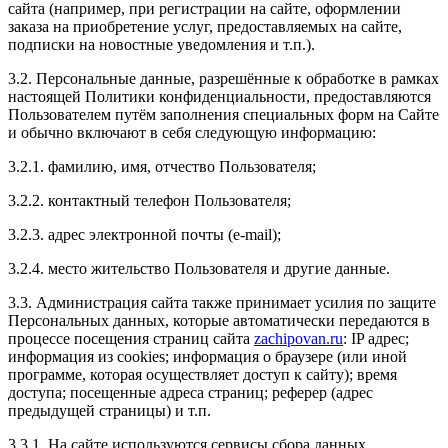
сайта (например, при регистрации на сайте, оформлении
нажатии на педаль ускорение значительное. Очень
заказа на приобретение услуг, предоставляемых на сайте,
доволен, и работой и подходом к своей работе.
подписки на новостные уведомления и т.п.).
Спасибо ребятам. Всем рекомендую. Извините за
корявый отзыв. Как смог. Октавия а7 1.8 . стало
3.2. Персональные данные, разрешённые к обработке в рамках
бомба.
настоящей Политики конфиденциальности, предоставляются
Пользователем путём заполнения специальных форм на Сайте
и обычно включают в себя следующую информацию:
3.2.1. фамилию, имя, отчество Пользователя;
Рейтинг отзыва:
5
3.2.2. контактный телефон Пользователя;
Отличный сервис по тюнингу автомобилей.
3.2.3. адрес электронной почты (e-mail);
Персонал подробно ответил на все вопросы. Цены
доступные. Большой выбор услуг и высокое качество
3.2.4. место жительство Пользователя и другие данные.
выполнения работ. Спасибо, будем обращаться еще
раз!
3.3. Администрация сайта также принимает усилия по защите
Персональных данных, которые автоматически передаются в
процессе посещения страниц сайта
zachipovan.ru
: IP адрес;
информация из cookies; информация о браузере (или иной
программе, которая осуществляет доступ к сайту); время
Рейтинг отзыва:
5
доступа; посещенные адреса страниц; реферер (адрес
предыдущей страницы) и т.п.
Спасибо вам большое!
Приехала делать другу чип-тюнинг в подарок на
3.3.1. На сайте используются сервисы сбора данных