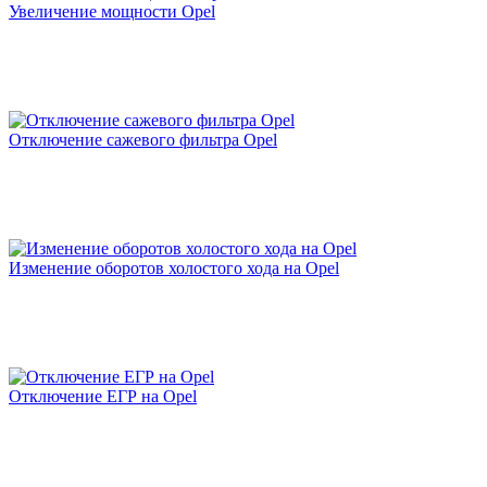
Увеличение мощности Opel
Заезжала сюда за чипом Солярис 1.6 автомат. Мастер
очень приятный и дружелюбный. Все подробно
рассказал. Довольно быстро закодировал блок. После
чипа ощущения отличные, машина явно стало более
отзывчивее и бодрей! Приподнял обороты на 760 и
ушла вибрация. Дали подарочный сертификат на
Отключение сажевого фильтра Opel
1000 рублей. Рекомендую.
Рейтинг отзыва:
5
Изменение оборотов холостого хода на Opel
Очень доволен результатом чип-тюнинга моего
автомобиля в сервисе "Зачипован". Повышение
мощности и улучшение динамики авто превзошло
все мои ожидания. Специалисты работали
профессионально и быстро, а цены оказались весьма
доступными. Теперь я наслаждаюсь комфортным и
Отключение ЕГР на Opel
динамичным вождением, благодаря "Зачипован"!
Большое спасибо за отличную работу!