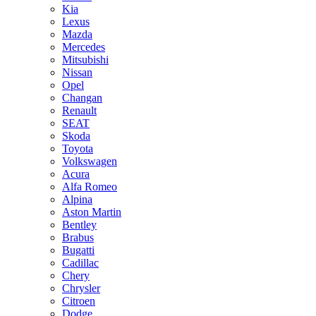
Kia
Lexus
Mazda
Mercedes
Mitsubishi
Nissan
Opel
Changan
Renault
SEAT
Skoda
Toyota
Volkswagen
Acura
Alfa Romeo
Alpina
Aston Martin
Bentley
Brabus
Bugatti
Cadillac
Chery
Chrysler
Citroen
Dodge