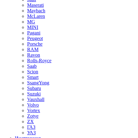
Maserati
Maybach
McLaren
MG
MINI
Pagani
Peugeot
Porsche
RAM
Ravon
Rolls-Royce
Saab
Scion
Smart
SsangYong
Subaru
Suzuki
Vauxhall
Volvo
Vortex
Zotye
ZX
ГАЗ
УАЗ