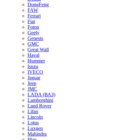
DongFeng
FAW
Ferrari
Fiat
Foton
Geely
Genesis
GMC
Great Wall
Haval
Hummer
Isuzu
IVECO
Jaguar
Jeep
JMC
LADA (ВАЗ)
Lamborghini
Land Rover
Lifan
Lincoln
Lotus
Luxgen
Mahindra
Man