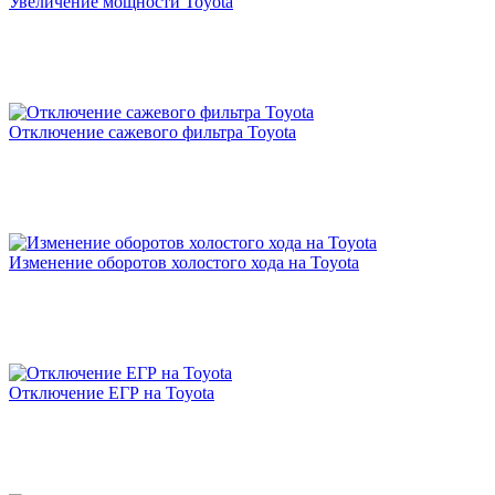
Увеличение мощности Toyota
Заезжала сюда за чипом Солярис 1.6 автомат. Мастер
очень приятный и дружелюбный. Все подробно
рассказал. Довольно быстро закодировал блок. После
чипа ощущения отличные, машина явно стало более
отзывчивее и бодрей! Приподнял обороты на 760 и
ушла вибрация. Дали подарочный сертификат на
Отключение сажевого фильтра Toyota
1000 рублей. Рекомендую.
Рейтинг отзыва:
5
Изменение оборотов холостого хода на Toyota
Очень доволен результатом чип-тюнинга моего
автомобиля в сервисе "Зачипован". Повышение
мощности и улучшение динамики авто превзошло
все мои ожидания. Специалисты работали
профессионально и быстро, а цены оказались весьма
доступными. Теперь я наслаждаюсь комфортным и
Отключение ЕГР на Toyota
динамичным вождением, благодаря "Зачипован"!
Большое спасибо за отличную работу!