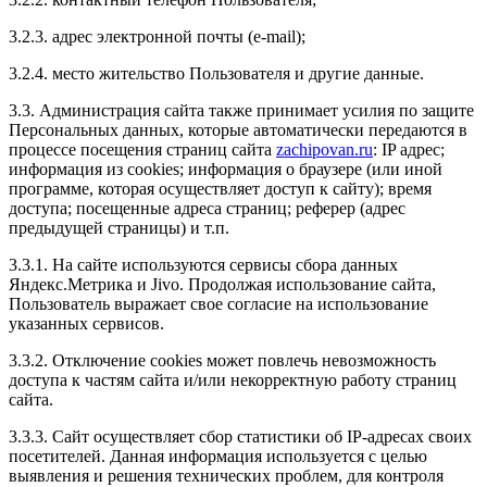
BMW X6 3.0D.
Даже я, девочка, почувствовала, что машина
3.2.3. адрес электронной почты (e-mail);
перестала тупить и стала лучше ехать на небольших
скоростях. Друг теперь катается с улыбкой на лице.
3.2.4. место жительство Пользователя и другие данные.
По времени около часа работ получилось.
Но все это компенсировалось отличным результатом,
3.3. Администрация сайта также принимает усилия по защите
качеством обслуживания, честностью и дружеской
Персональных данных, которые автоматически передаются в
обстановкой.
процессе посещения страниц сайта
zachipovan.ru
: IP адрес;
Всем советую!
информация из cookies; информация о браузере (или иной
программе, которая осуществляет доступ к сайту); время
доступа; посещенные адреса страниц; реферер (адрес
предыдущей страницы) и т.п.
3.3.1. На сайте используются сервисы сбора данных
Рейтинг отзыва:
5
Яндекс.Метрика и Jivo. Продолжая использование сайта,
Пользователь выражает свое согласие на использование
Добрый день всем. Зачиповал свою машинку у
указанных сервисов.
Евгения, всё очень понравилось, быстро и удобно.
Автомобиль сказал спасибо. А сегодня взбодрил
3.3.2. Отключение cookies может повлечь невозможность
мазду. Рекомендую всем, очень качественно и с
доступа к частям сайта и/или некорректную работу страниц
подходом грамотным.
сайта.
3.3.3. Сайт осуществляет сбор статистики об IP-адресах своих
посетителей. Данная информация используется с целью
выявления и решения технических проблем, для контроля