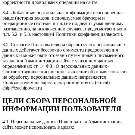
Рейтинг отзыва:
5
корректности проводимых операций на сайте.
3.4. Любая иная персональная информация неоговоренная
Делал в Zachipovan чип-тюнинг на Тойоту Камри 2.5
выше (история заказов, используемые браузеры и
для отзывчивой повседневной езды. Сперва
операционные системы и т.д.) не подлежит умышленному
почитали ошибки. Сотрудники компании грамотно и
разглашению, за исключением случаев, предусмотренных в
без суеты справляются с поставленными задачами.
п.п. 5.2. и 5.3. настоящей Политики конфиденциальности.
После тачку не узнать) как 3.5))) Благодарю за
проделанную работу. Рекомендую всем.
3.5. Согласие Пользователя на обработку его персональных
данных действует бессрочно с момента предоставления
данных и может быть отозвано путём подачи письменного
заявления Администрации сайта с указанием данных,
определённых ст. 14 ФЗ «О персональных данных».
Рейтинг отзыва:
5
Соответствующее письменное заявление об отзыве согласия
на обработку персональных данных направляется
Прошивал хендай i30. Евгений сделал все быстро и
Пользователем на адрес электронной почты (e-mail)
качественно. Общительный и вежливый человек.
chip@zachipovan.ru
Приятный собеседник. Цена/ качество проделанной
работы на высшем уровне!
ЦЕЛИ СБОРА ПЕРСОНАЛЬНОЙ
ИНФОРМАЦИИ ПОЛЬЗОВАТЕЛЯ
4.1. Персональные данные Пользователя Администрация
Рейтинг отзыва:
5
сайта может использовать в целях: