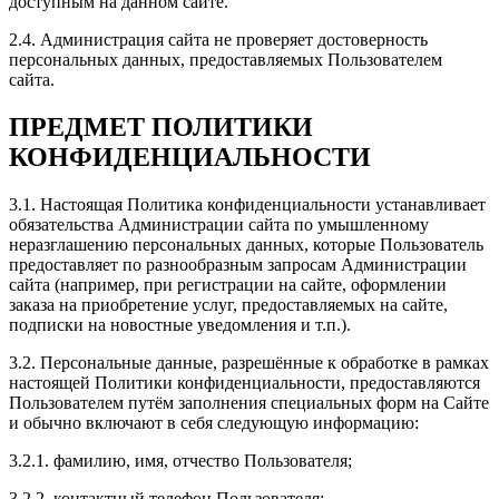
нажатии на педаль ускорение значительное. Очень
доступным на данном сайте.
доволен, и работой и подходом к своей работе.
2.4. Администрация сайта не проверяет достоверность
Спасибо ребятам. Всем рекомендую. Извините за
персональных данных, предоставляемых Пользователем
корявый отзыв. Как смог. Октавия а7 1.8 . стало
сайта.
бомба.
ПРЕДМЕТ ПОЛИТИКИ
КОНФИДЕНЦИАЛЬНОСТИ
Рейтинг отзыва:
5
3.1. Настоящая Политика конфиденциальности устанавливает
обязательства Администрации сайта по умышленному
Отличный сервис по тюнингу автомобилей.
неразглашению персональных данных, которые Пользователь
Персонал подробно ответил на все вопросы. Цены
предоставляет по разнообразным запросам Администрации
доступные. Большой выбор услуг и высокое качество
сайта (например, при регистрации на сайте, оформлении
выполнения работ. Спасибо, будем обращаться еще
заказа на приобретение услуг, предоставляемых на сайте,
раз!
подписки на новостные уведомления и т.п.).
3.2. Персональные данные, разрешённые к обработке в рамках
настоящей Политики конфиденциальности, предоставляются
Пользователем путём заполнения специальных форм на Сайте
и обычно включают в себя следующую информацию:
Рейтинг отзыва:
5
3.2.1. фамилию, имя, отчество Пользователя;
Спасибо вам большое!
Приехала делать другу чип-тюнинг в подарок на
3.2.2. контактный телефон Пользователя;