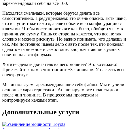
оборотов- что для меня было невероятно приятно (не
зарекомендовали себя на все 100.
хватало явно тяги)
Во вторых появился прилив сил на всех передачах (у
Находятся смельчаки, которые берутся делать все
меня МКПП), особенно на 5 если едешь 80-100,
самостоятельно. Предупреждаем: это очень опасно. Есть шанс,
машина всеравно подхватывает и вытягивает.
что вы уничтожите мозг, а еще собьете всю конфигурацию с
Да, на мой мотор k4m 7 бешеных пони плюсом- это
ключами. Чтобы восстановить все как было, обойдется вам в
смех (вроде бы), но они очень нужны (особенно при
приличную сумму. Лишь со стороны кажется, что все не так
обгонах на трассе с однополосным движением.
сложно и можно рискнуть. Но важно понимать, что делаешь и
Подитожу: машина стала другой, для меня более
как. Мы постоянно имеем дело с авто после тех, кто пожелал
риятной и адекватной, пропали затупы, появился
сделать «экономно» и самостоятельно, начитавшись умных
запас.
советов на авто форумах.
Буду делать на следующей машине- однозначно ДА!
Поеду к Жене, 99% ДА (почему 99%- ну вдруг
Хотите сделать двигатель вашего мощнее? Это возможно!
электричку куплю, тогда этот 1% на пиво с Жекой
Приезжайте к нам в чип тюнинг «Зачипован». У нас есть весь
спустим)
спектр услуг.
Я очень доволен, жене большая человеческая
СПАСИБА!
Мы используем зарекомендовавшие себя файлы. Мы изучили
P.s. И да, по денежке- все как договаривались, так и
основные характеристики . Анализируем все нюансы до и
вышло. Человек слова!
после чип тюнинга. В процессе мы проверяем и
контролируем каждый этап.
Дополнительные услуги
Рейтинг отзыва:
5