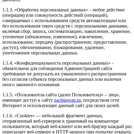
1.1.3. «Обработка персональных данных» - любое действие
(операция) или совокупность действий (операций),
совершаемых с использованием средств автоматизации или
без использования таких средств с персональными данными,
Рейтинг отзыва:
5
включая сбор, запись, систематизацию, накопление, хранение,
уточнение (обновление, изменение), извлечение,
Самая крутая компания по сервису и лояльности к
использование, передачу (распространение, предоставление,
клиентам! Мне кажется единственные, кто реально
доступ), обезличивание, блокирование, удаление,
понимает абсолютно от А до Я свою работу,
уничтожение персональных данных.
молодцы ребята! Всегда развиваются и постоянно в
теме!
1.1.4. «Конфиденциальность персональных данных» -
Я приятно удивлён, результатом и объёмом работ за
обязательное для соблюдения Администрацией сайта
такую скромную цену!
требование не допускать их умышленного распространения
Делал Форд Эксплорер 2018г и активировали 8
без согласия субъекта персональных данных или наличия
скрытых опций!
иного законного основания.
Настроили двигатель и коробку так, что машина
перестала пинаться и подхват аж с низов!
1.1.5. «Пользователь сайта (далее Пользователь)» – лицо,
Ребята, главное марку держите и не спускайтесь до
имеющее доступ к сайту
zachipovan.ru
, посредством сети
уровня ваших конкурентов пожалуйста.
Интернет и использующее данный сайт для своих целей.
1.1.6. «Cookies» — небольшой фрагмент данных,
отправленный веб-сервером и хранимый на компьютере
пользователя, который веб-клиент или веб-браузер каждый раз
Рейтинг отзыва:
5
пересылает веб-серверу в HTTP-запросе при попытке открыть