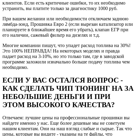
клиентов. Если есть критичные ошибки, то их необходимо
устранить, вы платите только за диагностику 1000 руб.
При вашем желании или необходимости отключаем заднюю
лямбда-зонд, Прошивка Евро 2 (если вырезан катализатор или
Рейтинг отзыва:
5
планируете в ближайшее время его убрать), клапан ЕГР при
его наличии, сажевый фильтр на дизелях и т.д.
Давно знаю компанию и Евгения, соответственно
выбор был для меня очевиден. Договорившись
Многие компании пишут, что упадет расход топлива на 30%!
заранее о встрече, приехал в назначенное время и в
Это 100% НЕПРАВДА! На некоторых моделях и правда
оговоренное место (удобное для обеих сторон). Женя
падает расход на 3-10%, но это только там, где в заводской
был как всегда пунктуален (за что ему отдельная
программе заложили изначально больше подачу топлива чем
благодарность).
необходимо.
Почитал ошибки, с улыбкой сказал что я как всегда
наловил пачку (не мудрено за 20 тыс то ))), но
ЕСЛИ У ВАС ОСТАЛСЯ ВОПРОС -
ошибки были не связанные с жизнедеятельностью
КАК СДЕЛАТЬ ЧИП ТЮНИНГ НА ЗА
двигателя или топливной системы, потому в чипе
отказано не было (моторы с ошибкой по двигателю
НЕБОЛЬШИЕ ДЕНЬГИ И ПРИ
сначала конечно же чинятся).
ЭТОМ ВЫСОКОГО КАЧЕСТВА?
Вообщем считали стоковую прошивку, и буквально
через минут 25-30 мне уже заливали ЧИП (а может
ДЕЙЛ, мне не столь важно как оно называется,
Отвечаем: лучшие цены на профессиональные прошивки вы
главное что есть результат).
найдете именно у нас. Еще более дешевые мы не советуем
Вообщем разница действительно ощутима:
нашим клиентам. Они на наш взгляд слабые и сырые. Так что
Ну во первых мотор стал крутиться более 5,5 тыс
цены, которые вы видите - указаны на те файлы, что