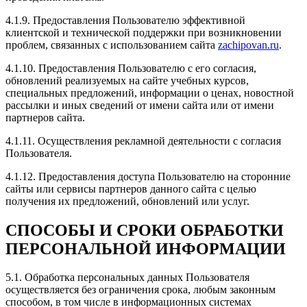
находятся, сотрудники доброжелательные и
вежливые. Рекомендую всем
4.1.9. Предоставления Пользователю эффективной
клиентской и технической поддержки при возникновении
проблем, связанных с использованием сайта
zachipovan.ru
.
4.1.10. Предоставления Пользователю с его согласия,
обновлений реализуемых на сайте учебных курсов,
Рейтинг отзыва:
5
специальных предложений, информации о ценах, новостной
рассылки и иных сведений от имени сайта или от имени
Делали чип-тюнинг, сразу 3 авто, сделали скидку.
партнеров сайта.
Ранее знакомые делали тоже у них!
Все машины поехали очень хорошо, результат
4.1.11. Осуществления рекламной деятельности с согласия
ощутим был в первый же день!
Пользователя.
Если вы хотели получить высококачественный
сервис, профессиональное обслуживание, личный
4.1.12. Предоставления доступа Пользователю на сторонние
подход к любому вопросу и заинтересованность в
сайты или сервисы партнеров данного сайта с целью
удовлетворении всех ваших хотелок, то это
получения их предложений, обновлений или услуг.
определено команда Зачипован! Спасибо! Низкий
поклон Евгению и Алексею!
СПОСОБЫ И СРОКИ ОБРАБОТКИ
ПЕРСОНАЛЬНОЙ ИНФОРМАЦИИ
5.1. Обработка персональных данных Пользователя
осуществляется без ограничения срока, любым законным
Рейтинг отзыва:
5
способом, в том числе в информационных системах