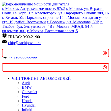
Увеличение мощности двигателя
г. Москва, Алтуфьевское шоссе, 97к2
г. Москва, ул. Верхние
Поиск
Поля, 14, корп. 1
г. Красногорск, ул. Народного Ополчения, 16
г. Химки, Ул. Парковая, строение 15
г. Москва, Западная ул., 6,
стр. 19, район Восточный
г. Воронеж, ул. Миронова, 39В
г.
Тамбов, бул. Энтузиастов, 4В
г. Москва, МКАД, 84-й
километр, вл1
г. Москва, Рассветная аллея, 5
Введите минимум 2 символа для поиска
ПН-ВС: 9:00-21:00
chip@zachipovan.ru
+7 916-555-68-88
Записаться онлайн
ЧИП ТЮНИНГ АВТОМОБИЛЕЙ
Audi
BMW
Chevrolet
Ford
Honda
Hyundai
Infiniti