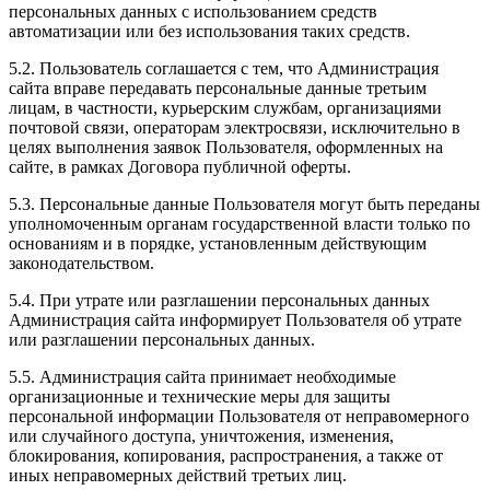
персональных данных с использованием средств
Все отлично! Евгений отличный мастер, все
автоматизации или без использования таких средств.
растолковал, приятно с ним побеседовали о тачках!
Мой Чери Тиго 8 сразу приняли в работу. В общем я
5.2. Пользователь соглашается с тем, что Администрация
всем доволен, прибавка ощутима! Рекомендую всем!
сайта вправе передавать персональные данные третьим
лицам, в частности, курьерским службам, организациями
почтовой связи, операторам электросвязи, исключительно в
целях выполнения заявок Пользователя, оформленных на
сайте, в рамках Договора публичной оферты.
Рейтинг отзыва:
5
5.3. Персональные данные Пользователя могут быть переданы
Здраствуйте! Была у вас на чипе. Евгений просто
уполномоченным органам государственной власти только по
отличный мастер и собеседник. Есть просто
основаниям и в порядке, установленным действующим
шикарная зона ожидания. Эмоции только
законодательством.
положительные. Машина стала ехать намного лучше.
Рекомендую!
5.4. При утрате или разглашении персональных данных
Администрация сайта информирует Пользователя об утрате
или разглашении персональных данных.
5.5. Администрация сайта принимает необходимые
организационные и технические меры для защиты
Рейтинг отзыва:
5
персональной информации Пользователя от неправомерного
или случайного доступа, уничтожения, изменения,
Недавно был здесь, чипуют здесь отлично. Машина
блокирования, копирования, распространения, а также от
стала резвее, обороты выше и сама машина стала
иных неправомерных действий третьих лиц.
мощнее. Чувствуется, что машина стартует быстрее,