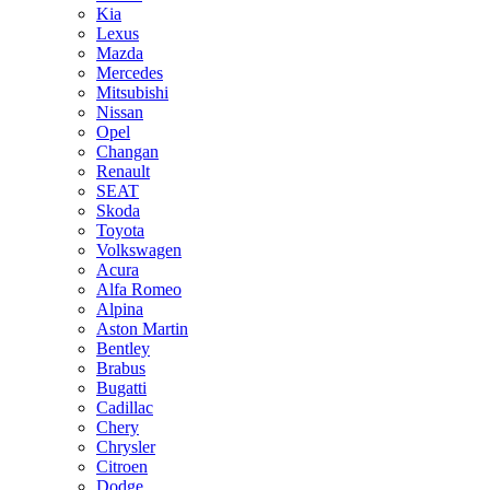
Kia
Lexus
Mazda
Mercedes
Mitsubishi
Nissan
Opel
Changan
Renault
SEAT
Skoda
Toyota
Volkswagen
Acura
Alfa Romeo
Alpina
Aston Martin
Bentley
Brabus
Bugatti
Cadillac
Chery
Chrysler
Citroen
Dodge