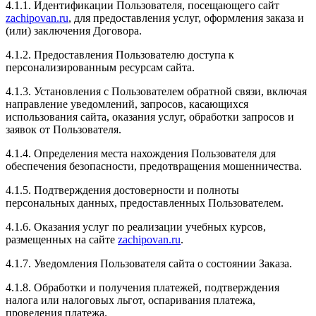
4.1.1. Идентификации Пользователя, посещающего сайт
Очень хороший чип тюниг автомобилей, все делают
zachipovan.ru
, для предоставления услуг, оформления заказа и
быстро и качественно, сами цены довольно
(или) заключения Договора.
привлекательные , сотрудники доброжелательные и
вежливые. Рекомендую всем
4.1.2. Предоставления Пользователю доступа к
персонализированным ресурсам сайта.
4.1.3. Установления с Пользователем обратной связи, включая
направление уведомлений, запросов, касающихся
Рейтинг отзыва:
5
использования сайта, оказания услуг, обработки запросов и
заявок от Пользователя.
Долго думая я решил Чиповать своё авто и обратился
в данный тюнинг центр, все прошло быстро и
4.1.4. Определения места нахождения Пользователя для
качественно, мастерство на высшем уровне! После
обеспечения безопасности, предотвращения мошенничества.
чипирования я заметил как машина стала намного
лучьше разгонятся и прибавилась тяга, очень
4.1.5. Подтверждения достоверности и полноты
рекомендую данный тюнинг центр!
персональных данных, предоставленных Пользователем.
4.1.6. Оказания услуг по реализации учебных курсов,
размещенных на сайте
zachipovan.ru
.
4.1.7. Уведомления Пользователя сайта о состоянии Заказа.
Рейтинг отзыва:
5
4.1.8. Обработки и получения платежей, подтверждения
Очень хороший чип тюнинг автомобилей, все
налога или налоговых льгот, оспаривания платежа,
делают быстро и качественно и главное близко
проведения платежа.