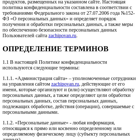
продуктов, размещенных на указанном сайте. Настоящая
машину без Евро-2, думал родные каталики ещё
политика конфиденциальности составлена в соответствии с
побегают, а нет, спустя две недели после чипа они
требованиями Федерального закона от 27.07.2006 года №152-
все такие решили что надо на выход)) По итогу
ФЗ «О персональных данных» и определяет порядок
вырезал и так как почти все сервисы предлагают
получения и обработки персональных данных, а также меры
свою прошивку Евро-2 после удаления, сначала
по обеспечению безопасности персональных данных
проконсультировался с Евгением, что не затрется ли
Пользователей сайта
zachipovan.ru
.
чип который мы сделали, на что услышал ответ, что
вырезай и просто приезжай, прошьем под Евро-2,
ОПРЕДЕЛЕНИЕ ТЕРМИНОВ
при этом ещё и без всяких доплат! Вот это я называю
сервис! По итогу, могу сказать одно, если вы
задумались таки о чипе, то советую Евгения, как
1.1 В настоящей Политике конфиденциальности
отличного мастера и отзывчивого человека!!! Всем
используются следующие термины:
ровных дорог!
1.1.1. «Администрация сайта» – уполномоченные сотрудники
на управления сайтом
zachipovan.ru
, действующие от его
имени, которые организуют и (или) осуществляют обработку
персональных данных, а также определяют цели обработки
персональных данных, состав персональных данных,
Рейтинг отзыва:
5
подлежащих обработке, действия (операции), совершаемые с
персональными данными.
Заезжала сюда за чипом мазды 6 2.5 2023г из Китая.
Обслуживанием очень довольна, мастер хороший и
1.1.2. «Персональные данные» - любая информация,
дружелюбный. Быстро закодировали блок. Хороший
относящаяся к прямо или косвенно определенному или
сервис, всё подробно рассказали. Рекомендую всем
определяемому физическому лицу (субъекту персональных
эту компанию.
данных).