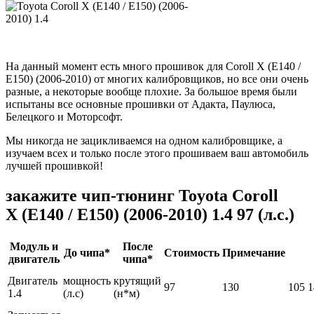
На данный момент есть много прошивок для Coroll Х (Е140 /
Е150) (2006-2010) от многих калибровщиков, но все они очень
разные, а некоторые вообще плохие. За большое время были
испытаны все основные прошивки от Адакта, Паулюса,
Белецкого и Моторсофт.
Мы никогда не зацикливаемся на одном калибровщике, а
изучаем всех и только после этого прошиваем ваш автомобиль
лучшей прошивкой!
закажите чип-тюнинг Toyota Coroll
Х (Е140 / Е150) (2006-2010) 1.4 97 (л.с.)
Модуль и
После
До чипа*
Стоимость
Примечание
двигатель
чипа*
Двигатель
мощность
крутящий
97
130
105
1
1.4
(л.с)
(н*м)