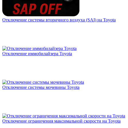
Рейтинг отзыва:
5
Отключение системы вторичного воздуха (SAI) на Toyota
Отличная компания по чип-тюнингу автомобилей!
Сделали большую работу быстро и за хорошую цену,
выполнено все на 100%. Ребята молодцы, знают
свою работу! Огромное спасибо, обязательно
обращусь еще раз!
Отключение иммобилайзера Toyota
Рейтинг отзыва:
5
Делала там свой солярис 2022г, сделали все
идеально. Отдельное спасибо мастеру Евгению за
Отключение системы мочевины Toyota
качественно предоставленные услуги. Все быстро,
хорошо и добросовестно. Советую однозначно!
Отключение ограничения максимальной скорости на Toyota
Рейтинг отзыва:
5