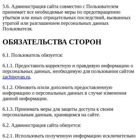
и максимальная скорость увеличилась.
5.6. Администрация сайта совместно с Пользователем
принимает все необходимые меры по предотвращению
убытков или иных отрицательных последствий, вызванных
утратой или разглашением персональных данных
Пользователя.
Рейтинг отзыва:
5
ОБЯЗАТЕЛЬСТВА СТОРОН
После чиповки Mitsubishi Iancer ощущаю себя на
вершине мира. Мощь двигателя меня поразила и
6.1. Пользователь обязуется:
заставила улыбнуться. Теперь у меня новый уровень
скорости и уверенности за рулём. Спасибо за
6.1.1. Предоставить корректную и правдивую информацию о
качественную работу, вы превзошли мои ожидания!
персональных данных, необходимую для пользования сайтом
zachipovan.ru
.
6.1.2. Обновить и/или дополнить предоставленную
информацию о персональных данных в случае изменения
данной информации.
Рейтинг отзыва:
5
6.1.3. Принимать меры для защиты доступа к своим
Здравствуйте !Сделала подарок своему молодому
персональным данным, хранящимся на сайте.
человеку,реакция вообще бомба
6.2. Администрация сайта обязуется:
6.2.1. Использовать полученную информацию исключительно