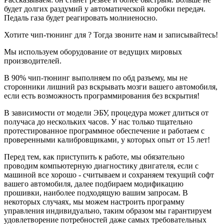
остановился на компании "Зачипован", заранее
будет долгих раздумий у автоматической коробки передач.
оговорив с Евгением, что окончательное решение по
Педаль газа будет реагировать молниеносно.
тому что будем делать с авто примем во время
встречи. Так и сделали: встретились, еще раз все
Хотите чип-тюнинг для ? Тогда звоните нам и записывайтесь!
оговорили и в течение получаса Евгений исполнил
все как и требовалось. В итоге получилось
Мы используем оборудование от ведущих мировых
активировать несколько модулей:
производителей.
- при заведенном авто и отсутствии ключа
блокируется АКПП;
В 90% чип-тюнинг выполняем по обд разъему, мы не
- активировано управление климатом "с руля" в
сторонники лишний раз вскрывать мозги вашего автомобиля,
правом окошке БК;
если есть возможность программирования без вскрытия!
- активирована индикация наружной температуры в
правом окошке БК;
В зависимости от модели ЭБУ, процедура может длиться от
- активирована возможность изменения настроек
получаса до нескольких часов. У нас только тщательно
зеркал при движении задним ходом (помощь при
протестированное программное обеспечение и работаем с
парковке);
проверенными калибровщиками, у которых опыт от 15 лет!
- активирована память противотуманок (включаются
автоматически). Ну, и самое главное, уже по дороге
Перед тем, как приступить к работе, мы обязательно
домой оценил в полной мере те ранее скрытые
проводим компьютерную диагностику двигателя, если с
возможности эластичной и согласованной работы
машиной все хорошо - считываем и сохраняем текущий софт
пары "двигатель/трансмиссия"автомобиля, которые
вашего автомобиля, далее подбираем модификацию
теперь стали доступны!
прошивки, наиболее подходящую вашим запросам. В
Евгений, огромное Вам спасибо за отзывчивость,
некоторых случаях, мы можем настроить программу
человеческое общение и профессионализм! Удачи и
управления индивидуально, таким образом мы гарантируем
еще больше благодарных клиентов!!!
удовлетворение потребностей даже самых требовательных