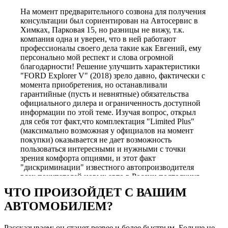
На момент предварительного созвона для получения
консультации был сориентирован на Автосервис в
Химках, Парковая 15, но разницы не вижу, т.к.
компания одна и уверен, что в ней работают
профессионалы своего дела такие как Евгений, ему
персонально мой респект и слова огромной
благодарности! Решение улучшить характеристики
"FORD Explorer V" (2018) зрело давно, фактически с
момента приобретения, но останавливали
гарантийные (пусть и невнятные) обязательства
официального дилера и ограниченность доступной
информации по этой теме. Изучая вопрос, открыл
для себя тот факт,что комплектация "Limited Plus"
(максимально возможная у официалов на момент
покупки) оказывается не дает возможность
пользоваться интересными и нужными с точки
зрения комфорта опциями, и этот факт
"дискриминации" известного автопроизводителя
всех покупателей новых авто в России подтолкнул
меня к еще более глубокому изучению вопроса.
ЧТО ПРОИЗОЙДЕТ С ВАШИМ
После многочисленных прозвонов и общения, в том
АВТОМОБИЛЕМ?
числе с теми, кто пытался навязывать только свое
видение решение проблемы и не желал заниматься
индивидуальными настройками опций, я, в итоге,
Рассказываем: он станет резвее и более быстрым. Больше не