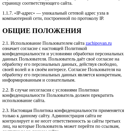
страницу соответствующего сайта.
Хороший сервис по тюнингу авто. Персонал на все
интересующие вопросы отвечал. Цены приемлемые.
1.1.7. «IP-адрес» — уникальный сетевой адрес узла в
Широкий спектр услуг и качественное выполнение
компьютерной сети, построенной по протоколу IP.
работы. Спасибо, будем обращаться еще!
ОБЩИЕ ПОЛОЖЕНИЯ
2.1. Использование Пользователем сайта
zachipovan.ru
означает согласие с настоящей Политикой
Рейтинг отзыва:
5
конфиденциальности и условиями обработки персональных
данных Пользователя. Пользователь даёт своё согласие на
Всем доброго дня! Обратился с вопросом советом по
обработку его персональных данных, действуя свободно,
чип тюнингу. Получил в ответ долгий рассказ что и
своей волей и в своём интересе. Согласие Пользователя на
как всё происходит и вырастает. Согласился
обработку его персональных данных является конкретным,
попробовать на 1 стейч. Договорились о встрече у
информированным и сознательным.
меня на адресе. Приехали как и договаривались,
ппроверили все ошибки, ещё раз посветили во все
2.2. В случае несогласия с условиями Политики
тайны тюнинга. Всё подробно. Никаких камней не
конфиденциальности Пользователь должен прекратить
оказалось, и решили залить программу. По времени
использование сайта.
не так долго. Всё адаптировали, и сбылась мечта
идиота. Очень доволен. Никаких побочнк нет.
2.3. Настоящая Политика конфиденциальности применяется
Работает всё как и раньше плавно и без рывков. В
только к данному сайту. Администрация сайта не
пробках нет никакой разницы. Но с низов машина
контролирует и не несет ответственность за сайты третьих
получила приличный прирост, даже на скорости при
лиц, на которые Пользователь может перейти по ссылкам,