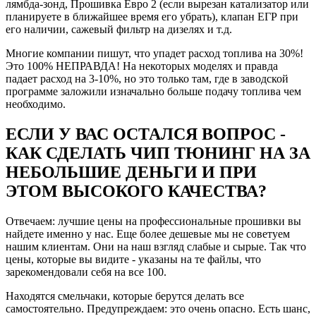
лямбда-зонд, Прошивка Евро 2 (если вырезан катализатор или
Рейтинг отзыва:
5
планируете в ближайшее время его убрать), клапан ЕГР при
его наличии, сажевый фильтр на дизелях и т.д.
Давно знаю компанию и Евгения, соответственно
выбор был для меня очевиден. Договорившись
Многие компании пишут, что упадет расход топлива на 30%!
заранее о встрече, приехал в назначенное время и в
Это 100% НЕПРАВДА! На некоторых моделях и правда
оговоренное место (удобное для обеих сторон). Женя
падает расход на 3-10%, но это только там, где в заводской
был как всегда пунктуален (за что ему отдельная
программе заложили изначально больше подачу топлива чем
благодарность).
необходимо.
Почитал ошибки, с улыбкой сказал что я как всегда
наловил пачку (не мудрено за 20 тыс то ))), но
ЕСЛИ У ВАС ОСТАЛСЯ ВОПРОС -
ошибки были не связанные с жизнедеятельностью
КАК СДЕЛАТЬ ЧИП ТЮНИНГ НА ЗА
двигателя или топливной системы, потому в чипе
отказано не было (моторы с ошибкой по двигателю
НЕБОЛЬШИЕ ДЕНЬГИ И ПРИ
сначала конечно же чинятся).
ЭТОМ ВЫСОКОГО КАЧЕСТВА?
Вообщем считали стоковую прошивку, и буквально
через минут 25-30 мне уже заливали ЧИП (а может
ДЕЙЛ, мне не столь важно как оно называется,
Отвечаем: лучшие цены на профессиональные прошивки вы
главное что есть результат).
найдете именно у нас. Еще более дешевые мы не советуем
Вообщем разница действительно ощутима:
нашим клиентам. Они на наш взгляд слабые и сырые. Так что
Ну во первых мотор стал крутиться более 5,5 тыс
цены, которые вы видите - указаны на те файлы, что
оборотов- что для меня было невероятно приятно (не
зарекомендовали себя на все 100.
хватало явно тяги)
Во вторых появился прилив сил на всех передачах (у
Находятся смельчаки, которые берутся делать все
меня МКПП), особенно на 5 если едешь 80-100,
самостоятельно. Предупреждаем: это очень опасно. Есть шанс,
машина всеравно подхватывает и вытягивает.