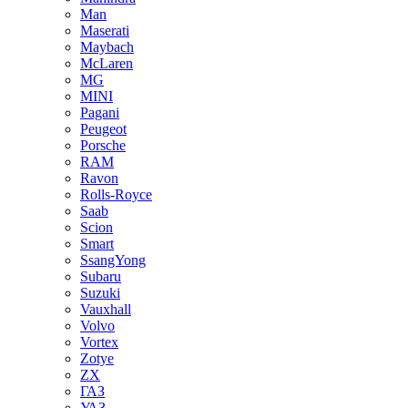
Man
Maserati
Maybach
McLaren
MG
MINI
Pagani
Peugeot
Porsche
RAM
Ravon
Rolls-Royce
Saab
Scion
Smart
SsangYong
Subaru
Suzuki
Vauxhall
Volvo
Vortex
Zotye
ZX
ГАЗ
УАЗ