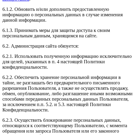
6.1.2. Обновить и/или дополнить предоставленную
Рейтинг отзыва:
5
информацию о персональных данных в случае изменения
данной информации.
После чиповки Mitsubishi Iancer ощущаю себя на
вершине мира. Мощь двигателя меня поразила и
6.1.3. Принимать меры для защиты доступа к своим
заставила улыбнуться. Теперь у меня новый уровень
персональным данным, хранящимся на сайте.
скорости и уверенности за рулём. Спасибо за
качественную работу, вы превзошли мои ожидания!
6.2. Администрация сайта обязуется:
6.2.1. Использовать полученную информацию исключительно
для целей, указанных в п. 4 настоящей Политики
конфиденциальности.
Рейтинг отзыва:
5
6.2.2. Обеспечить хранение персональной информации в
тайне, не разглашать без предварительного письменного
Здравствуйте !Сделала подарок своему молодому
разрешения Пользователя, а также не осуществлять продажу,
человеку,реакция вообще бомба
обмен, опубликование, либо разглашение иными возможными
способами переданных персональных данных Пользователя,
за исключением п.п. 5.2. и 5.3. настоящей Политики
Конфиденциальности.
Рейтинг отзыва:
5
6.2.3. Осуществить блокирование персональных данных,
относящихся к соответствующему Пользователю, с момента
Как Купил авто всегда чувствовал, что двигатель
обращения или запроса Пользователя или его законного