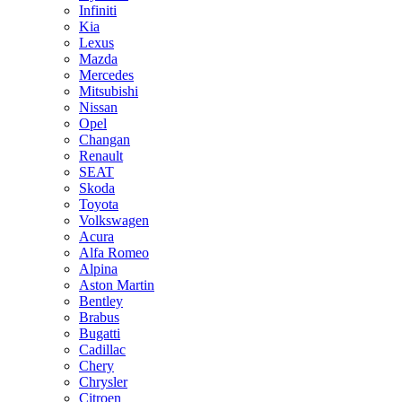
Infiniti
Kia
Lexus
Mazda
Mercedes
Mitsubishi
Nissan
Opel
Changan
Renault
SEAT
Skoda
Toyota
Volkswagen
Acura
Alfa Romeo
Alpina
Aston Martin
Bentley
Brabus
Bugatti
Cadillac
Chery
Chrysler
Citroen