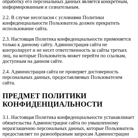
обработку его персональных данных является конкретным,
работы. Спасибо, будем обращаться еще!
информированным и сознательным.
2.2. В случае несогласия с условиями Политики
конфиденциальности Пользователь должен прекратить
использование сайта.
Рейтинг отзыва:
5
2.3. Настоящая Политика конфиденциальности применяется
Всем доброго дня! Обратился с вопросом советом по
только к данному сайту. Администрация сайта не
чип тюнингу. Получил в ответ долгий рассказ что и
контролирует и не несет ответственность за сайты третьих
как всё происходит и вырастает. Согласился
лиц, на которые Пользователь может перейти по ссылкам,
попробовать на 1 стейч. Договорились о встрече у
доступным на данном сайте.
меня на адресе. Приехали как и договаривались,
ппроверили все ошибки, ещё раз посветили во все
2.4. Администрация сайта не проверяет достоверность
тайны тюнинга. Всё подробно. Никаких камней не
персональных данных, предоставляемых Пользователем
оказалось, и решили залить программу. По времени
сайта.
не так долго. Всё адаптировали, и сбылась мечта
идиота. Очень доволен. Никаких побочнк нет.
ПРЕДМЕТ ПОЛИТИКИ
Работает всё как и раньше плавно и без рывков. В
КОНФИДЕНЦИАЛЬНОСТИ
пробках нет никакой разницы. Но с низов машина
получила приличный прирост, даже на скорости при
нажатии на педаль ускорение значительное. Очень
3.1. Настоящая Политика конфиденциальности устанавливает
доволен, и работой и подходом к своей работе.
обязательства Администрации сайта по умышленному
Спасибо ребятам. Всем рекомендую. Извините за
неразглашению персональных данных, которые Пользователь
корявый отзыв. Как смог. Октавия а7 1.8 . стало
предоставляет по разнообразным запросам Администрации
бомба.