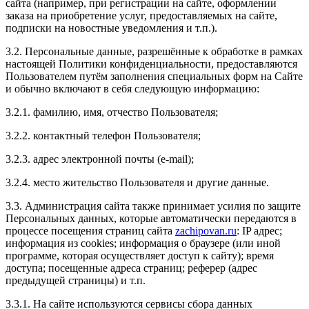
сайта (например, при регистрации на сайте, оформлении
заказа на приобретение услуг, предоставляемых на сайте,
подписки на новостные уведомления и т.п.).
3.2. Персональные данные, разрешённые к обработке в рамках
настоящей Политики конфиденциальности, предоставляются
Рейтинг отзыва:
5
Пользователем путём заполнения специальных форм на Сайте
и обычно включают в себя следующую информацию:
Отличный сервис по тюнингу автомобилей.
Персонал подробно ответил на все вопросы. Цены
3.2.1. фамилию, имя, отчество Пользователя;
доступные. Большой выбор услуг и высокое качество
выполнения работ. Спасибо, будем обращаться еще
3.2.2. контактный телефон Пользователя;
раз!
3.2.3. адрес электронной почты (e-mail);
3.2.4. место жительство Пользователя и другие данные.
3.3. Администрация сайта также принимает усилия по защите
Рейтинг отзыва:
5
Персональных данных, которые автоматически передаются в
процессе посещения страниц сайта
zachipovan.ru
: IP адрес;
Спасибо вам большое!
информация из cookies; информация о браузере (или иной
Приехала делать другу чип-тюнинг в подарок на
программе, которая осуществляет доступ к сайту); время
BMW X6 3.0D.
доступа; посещенные адреса страниц; реферер (адрес
Даже я, девочка, почувствовала, что машина
предыдущей страницы) и т.п.
перестала тупить и стала лучше ехать на небольших
скоростях. Друг теперь катается с улыбкой на лице.
3.3.1. На сайте используются сервисы сбора данных