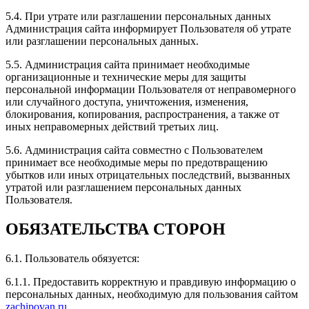
5.4. При утрате или разглашении персональных данных
Администрация сайта информирует Пользователя об утрате
или разглашении персональных данных.
Рейтинг отзыва:
5
5.5. Администрация сайта принимает необходимые
организационные и технические меры для защиты
Здраствуйте! Была у вас на чипе. Евгений просто
персональной информации Пользователя от неправомерного
отличный мастер и собеседник. Есть просто
или случайного доступа, уничтожения, изменения,
шикарная зона ожидания. Эмоции только
блокирования, копирования, распространения, а также от
положительные. Машина стала ехать намного лучше.
иных неправомерных действий третьих лиц.
Рекомендую!
5.6. Администрация сайта совместно с Пользователем
принимает все необходимые меры по предотвращению
убытков или иных отрицательных последствий, вызванных
утратой или разглашением персональных данных
Пользователя.
Рейтинг отзыва:
5
ОБЯЗАТЕЛЬСТВА СТОРОН
Недавно был здесь, чипуют здесь отлично. Машина
стала резвее, обороты выше и сама машина стала
мощнее. Чувствуется, что машина стартует быстрее,
6.1. Пользователь обязуется:
и максимальная скорость увеличилась.
6.1.1. Предоставить корректную и правдивую информацию о
персональных данных, необходимую для пользования сайтом
zachipovan.ru
.