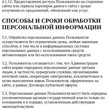
4.1.12. Предоставления доступа Пользователю на сторонние
сайты или сервисы партнеров данного сайта с целью
получения их предложений, обновлений или услуг.
Рейтинг отзыва:
5
СПОСОБЫ И СРОКИ ОБРАБОТКИ
Делали чип-тюнинг, сразу 3 авто, сделали скидку.
Ранее знакомые делали тоже у них!
ПЕРСОНАЛЬНОЙ ИНФОРМАЦИИ
Все машины поехали очень хорошо, результат
ощутим был в первый же день!
5.1. Обработка персональных данных Пользователя
Если вы хотели получить высококачественный
осуществляется без ограничения срока, любым законным
сервис, профессиональное обслуживание, личный
способом, в том числе в информационных системах
подход к любому вопросу и заинтересованность в
персональных данных с использованием средств
удовлетворении всех ваших хотелок, то это
автоматизации или без использования таких средств.
определено команда Зачипован! Спасибо! Низкий
поклон Евгению и Алексею!
5.2. Пользователь соглашается с тем, что Администрация
сайта вправе передавать персональные данные третьим
лицам, в частности, курьерским службам, организациями
почтовой связи, операторам электросвязи, исключительно в
целях выполнения заявок Пользователя, оформленных на
Рейтинг отзыва:
5
сайте, в рамках Договора публичной оферты.
5.3. Персональные данные Пользователя могут быть переданы
Все отлично! Евгений отличный мастер, все
уполномоченным органам государственной власти только по
растолковал, приятно с ним побеседовали о тачках!
основаниям и в порядке, установленным действующим
Мой Чери Тиго 8 сразу приняли в работу. В общем я
законодательством.
всем доволен, прибавка ощутима! Рекомендую всем!