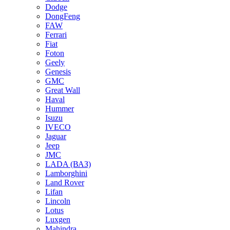
Dodge
DongFeng
FAW
Ferrari
Fiat
Foton
Geely
Genesis
GMC
Great Wall
Haval
Hummer
Isuzu
IVECO
Jaguar
Jeep
JMC
LADA (ВАЗ)
Lamborghini
Land Rover
Lifan
Lincoln
Lotus
Luxgen
Mahindra