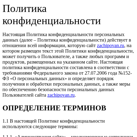
спустя пол тысячи пробега после чипа. Созвонился
Политика
как-то с Евгением, обсудили все по телефону, и так
как в выходные мастер не мог заняться моим
конфиденциальности
аппаратом, договорились что Евгений подъедет ко
мне на работу и проведем чип непосредственно на
месте, и вот в оговоренное время и день уже сидели
Настоящая Политика конфиденциальности персональных
в машине и затирали заводскую прошивку!
данных (далее – Политика конфиденциальности) действует в
Чиповали форд фокус 3 125 лс на Моторсофт без
отношении всей информации, которую сайт
zachipovan.ru
, на
Евро-2, результаты порадовали более чем, пропали
котором размещен текст этой Политики конфиденциальности,
стандартные дерганья на ПШ с первой на вторую,
может получить о Пользователе, а также любых программ и
появилась динамика авто, особенно на повышенных
продуктов, размещенных на указанном сайте. Настоящая
оборотах, что может только порадовать, так как
политика конфиденциальности составлена в соответствии с
моторы у ФФ3 задушены всякими нормами с
требованиями Федерального закона от 27.07.2006 года №152-
завода... Плюс прошили приборку, наконец-то
ФЗ «О персональных данных» и определяет порядок
температура ОЖ показывает то что надо! Ну и само
получения и обработки персональных данных, а также меры
собой активировали пару скрытых функций авто!
по обеспечению безопасности персональных данных
Хочу заметить, что при прошивке приборки,
Пользователей сайта
zachipovan.ru
.
Евгений заранее предупредил что заводские
парктроники перестанут работать, но о чудо, или не
ОПРЕДЕЛЕНИЕ ТЕРМИНОВ
знаю как это прокомментировать, а они работают, и
никак проблем!)) Тут же дополняю отзыв, что шили
машину без Евро-2, думал родные каталики ещё
1.1 В настоящей Политике конфиденциальности
побегают, а нет, спустя две недели после чипа они
используются следующие термины:
все такие решили что надо на выход)) По итогу
вырезал и так как почти все сервисы предлагают
1.1.1. «Администрация сайта» – уполномоченные сотрудники