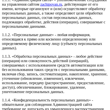
свою прошивку Евро-2 после удаления, сначала
на управления сайтом
zachipovan.ru
, действующие от его
проконсультировался с Евгением, что не затрется ли
имени, которые организуют и (или) осуществляют обработку
чип который мы сделали, на что услышал ответ, что
персональных данных, а также определяют цели обработки
вырезай и просто приезжай, прошьем под Евро-2,
персональных данных, состав персональных данных,
при этом ещё и без всяких доплат! Вот это я называю
подлежащих обработке, действия (операции), совершаемые с
сервис! По итогу, могу сказать одно, если вы
персональными данными.
задумались таки о чипе, то советую Евгения, как
отличного мастера и отзывчивого человека!!! Всем
1.1.2. «Персональные данные» - любая информация,
ровных дорог!
относящаяся к прямо или косвенно определенному или
определяемому физическому лицу (субъекту персональных
данных).
1.1.3. «Обработка персональных данных» - любое действие
(операция) или совокупность действий (операций),
Рейтинг отзыва:
5
совершаемых с использованием средств автоматизации или
без использования таких средств с персональными данными,
Заезжала сюда за чипом мазды 6 2.5 2023г из Китая.
включая сбор, запись, систематизацию, накопление, хранение,
Обслуживанием очень довольна, мастер хороший и
уточнение (обновление, изменение), извлечение,
дружелюбный. Быстро закодировали блок. Хороший
использование, передачу (распространение, предоставление,
сервис, всё подробно рассказали. Рекомендую всем
доступ), обезличивание, блокирование, удаление,
эту компанию.
уничтожение персональных данных.
1.1.4. «Конфиденциальность персональных данных» -
обязательное для соблюдения Администрацией сайта
требование не допускать их умышленного распространения