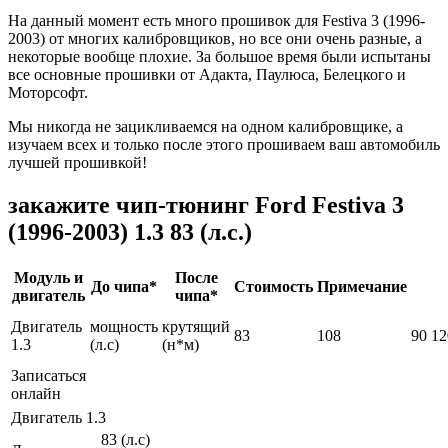
На данный момент есть много прошивок для Festiva 3 (1996-
2003) от многих калибровщиков, но все они очень разные, а
некоторые вообще плохие. За большое время были испытаны
все основные прошивки от Адакта, Паулюса, Белецкого и
Моторсофт.
Мы никогда не зацикливаемся на одном калибровщике, а
изучаем всех и только после этого прошиваем ваш автомобиль
лучшей прошивкой!
закажите чип-тюнинг Ford Festiva 3
(1996-2003) 1.3 83 (л.с.)
Модуль и
После
До чипа*
Стоимость
Примечание
двигатель
чипа*
Двигатель
мощность
крутящий
83
108
90
12
1.3
(л.с)
(н*м)
Записаться
онлайн
Двигатель 1.3
83 (л.с)