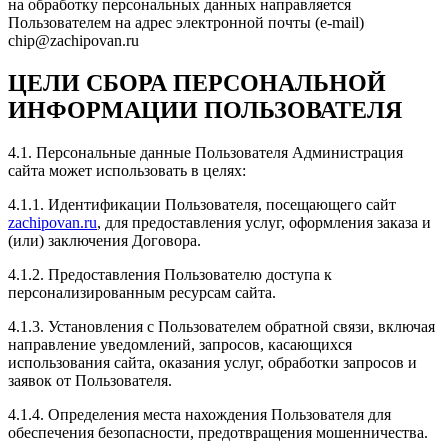
почитали ошибки. Сотрудники компании грамотно и
на обработку персональных данных направляется
без суеты справляются с поставленными задачами.
Пользователем на адрес электронной почты (e-mail)
После тачку не узнать) как 3.5))) Благодарю за
chip@zachipovan.ru
проделанную работу. Рекомендую всем.
ЦЕЛИ СБОРА ПЕРСОНАЛЬНОЙ
ИНФОРМАЦИИ ПОЛЬЗОВАТЕЛЯ
4.1. Персональные данные Пользователя Администрация
Рейтинг отзыва:
5
сайта может использовать в целях:
Прошивал хендай i30. Евгений сделал все быстро и
4.1.1. Идентификации Пользователя, посещающего сайт
качественно. Общительный и вежливый человек.
zachipovan.ru
, для предоставления услуг, оформления заказа и
Приятный собеседник. Цена/ качество проделанной
(или) заключения Договора.
работы на высшем уровне!
4.1.2. Предоставления Пользователю доступа к
персонализированным ресурсам сайта.
4.1.3. Установления с Пользователем обратной связи, включая
направление уведомлений, запросов, касающихся
Рейтинг отзыва:
5
использования сайта, оказания услуг, обработки запросов и
заявок от Пользователя.
Очень хороший чип тюниг автомобилей, все делают
быстро и качественно, сами цены довольно
4.1.4. Определения места нахождения Пользователя для
привлекательные , сотрудники доброжелательные и
обеспечения безопасности, предотвращения мошенничества.
вежливые. Рекомендую всем