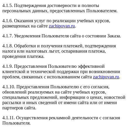
4.1.5. Подтверждения достоверности и полноты
персональных данных, предоставленных Пользователем.
4.1.6. Оказания услуг по реализации учебных курсов,
Рейтинг отзыва:
5
размещенных на сайте
zachipovan.ru
.
4.1.7. Уведомления Пользователя сайта о состоянии Заказа.
Долго думая я решил Чиповать своё авто и обратился
в данный тюнинг центр, все прошло быстро и
4.1.8. Обработки и получения платежей, подтверждения
качественно, мастерство на высшем уровне! После
налога или налоговых льгот, оспаривания платежа,
чипирования я заметил как машина стала намного
проведения платежа.
лучьше разгонятся и прибавилась тяга, очень
рекомендую данный тюнинг центр!
4.1.9. Предоставления Пользователю эффективной
клиентской и технической поддержки при возникновении
проблем, связанных с использованием сайта
zachipovan.ru
.
4.1.10. Предоставления Пользователю с его согласия,
Рейтинг отзыва:
5
обновлений реализуемых на сайте учебных курсов,
специальных предложений, информации о ценах, новостной
Очень хороший чип тюнинг автомобилей, все
рассылки и иных сведений от имени сайта или от имени
делают быстро и качественно и главное близко
партнеров сайта.
находятся, сотрудники доброжелательные и
вежливые. Рекомендую всем
4.1.11. Осуществления рекламной деятельности с согласия
Пользователя.