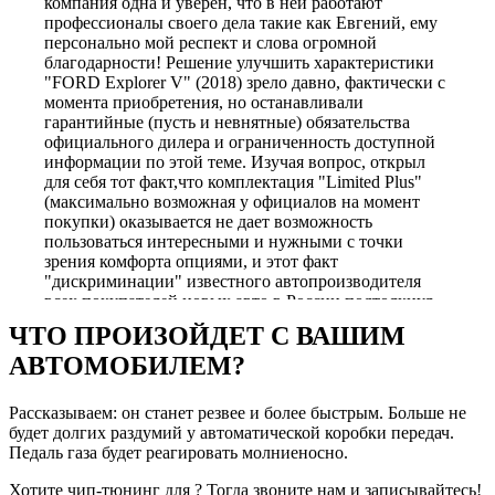
компания одна и уверен, что в ней работают
профессионалы своего дела такие как Евгений, ему
персонально мой респект и слова огромной
благодарности! Решение улучшить характеристики
"FORD Explorer V" (2018) зрело давно, фактически с
момента приобретения, но останавливали
гарантийные (пусть и невнятные) обязательства
официального дилера и ограниченность доступной
информации по этой теме. Изучая вопрос, открыл
для себя тот факт,что комплектация "Limited Plus"
(максимально возможная у официалов на момент
покупки) оказывается не дает возможность
пользоваться интересными и нужными с точки
зрения комфорта опциями, и этот факт
"дискриминации" известного автопроизводителя
всех покупателей новых авто в России подтолкнул
меня к еще более глубокому изучению вопроса.
ЧТО ПРОИЗОЙДЕТ С ВАШИМ
После многочисленных прозвонов и общения, в том
АВТОМОБИЛЕМ?
числе с теми, кто пытался навязывать только свое
видение решение проблемы и не желал заниматься
индивидуальными настройками опций, я, в итоге,
Рассказываем: он станет резвее и более быстрым. Больше не
остановился на компании "Зачипован", заранее
будет долгих раздумий у автоматической коробки передач.
оговорив с Евгением, что окончательное решение по
Педаль газа будет реагировать молниеносно.
тому что будем делать с авто примем во время
встречи. Так и сделали: встретились, еще раз все
Хотите чип-тюнинг для ? Тогда звоните нам и записывайтесь!