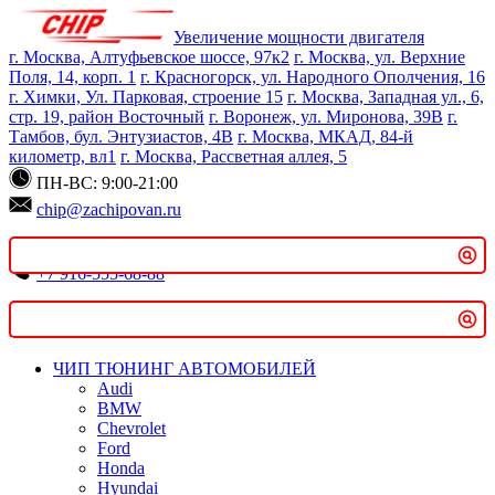
Увеличение мощности двигателя
Поиск
г. Москва, Алтуфьевское шоссе, 97к2
г. Москва, ул. Верхние
Поля, 14, корп. 1
г. Красногорск, ул. Народного Ополчения, 16
г. Химки, Ул. Парковая, строение 15
г. Москва, Западная ул., 6,
стр. 19, район Восточный
г. Воронеж, ул. Миронова, 39В
г.
Тамбов, бул. Энтузиастов, 4В
г. Москва, МКАД, 84-й
Введите минимум 2 символа для поиска
километр, вл1
г. Москва, Рассветная аллея, 5
ПН-ВС: 9:00-21:00
chip@zachipovan.ru
+7 916-555-68-88
Записаться онлайн
ЧИП ТЮНИНГ АВТОМОБИЛЕЙ
Audi
BMW
Chevrolet
Ford
Honda
Hyundai