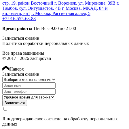
цену сделали очень объёмную работу. Спасибо вам,
стр. 19, район Восточный
г. Воронеж, ул. Миронова, 39В
г.
буду обращаться ещё!
Тамбов, бул. Энтузиастов, 4В
г. Москва, МКАД, 84-й
километр, вл1
г. Москва, Рассветная аллея, 5
+7 916-555-68-88
Время работы
Пн-Вс с 9:00 до 21:00
Рейтинг отзыва:
5
Записаться онлайн
Политика обработки персональных данных
Делал чип-тюнинг на Touareg 3.0 дизель, что могу
сказать понравилось обсолютно всё! Начиная от
Все права защищены
звонка, заканчивая выездом из бокса! Ребята профи в
© 2017 - 2026 zachipovan
своём деле, всё расскажут, грамотно
прокансультируют, посоветуют! Машиной теперь
Наверх
очень доволен, пропал затуп при старте, коробка
Записаться онлайн
переключает мягче, по расходу пока сложно что-то
сказать, но он меньше, факт! Обязательно расскажу
друзьям и приеду сам! Спасибо Вам за результат!
Записаться
Рейтинг отзыва:
5
Я подтверждаю свое согласие на обработку
персональных
данных
Огромная благодарность Евгению! Пишу отзыв