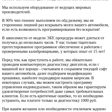
оговорили и в течение получаса Евгений исполнил
все как и требовалось. В итоге получилось
Мы используем оборудование от ведущих мировых
активировать несколько модулей:
производителей.
- при заведенном авто и отсутствии ключа
блокируется АКПП;
В 90% чип-тюнинг выполняем по обд разъему, мы не
- активировано управление климатом "с руля" в
сторонники лишний раз вскрывать мозги вашего автомобиля,
правом окошке БК;
если есть возможность программирования без вскрытия!
- активирована индикация наружной температуры в
правом окошке БК;
В зависимости от модели ЭБУ, процедура может длиться от
- активирована возможность изменения настроек
получаса до нескольких часов. У нас только тщательно
зеркал при движении задним ходом (помощь при
протестированное программное обеспечение и работаем с
парковке);
проверенными калибровщиками, у которых опыт от 15 лет!
- активирована память противотуманок (включаются
автоматически). Ну, и самое главное, уже по дороге
Перед тем, как приступить к работе, мы обязательно
домой оценил в полной мере те ранее скрытые
проводим компьютерную диагностику двигателя, если с
возможности эластичной и согласованной работы
машиной все хорошо - считываем и сохраняем текущий софт
пары "двигатель/трансмиссия"автомобиля, которые
вашего автомобиля, далее подбираем модификацию
теперь стали доступны!
прошивки, наиболее подходящую вашим запросам. В
Евгений, огромное Вам спасибо за отзывчивость,
некоторых случаях, мы можем настроить программу
человеческое общение и профессионализм! Удачи и
управления индивидуально, таким образом мы гарантируем
еще больше благодарных клиентов!!!
удовлетворение потребностей даже самых требовательных
клиентов. Если есть критичные ошибки, то их необходимо
устранить, вы платите только за диагностику 1000 руб.
При вашем желании или необходимости отключаем заднюю