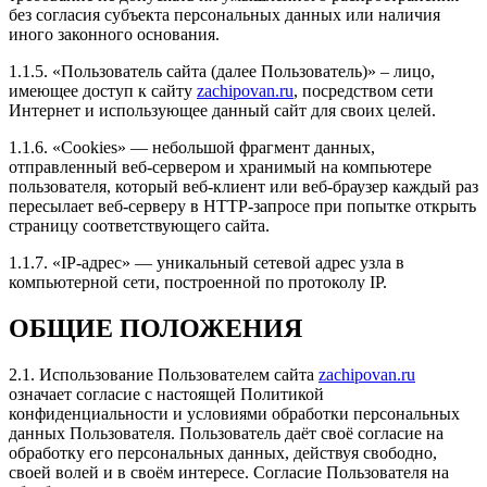
Рейтинг отзыва:
5
без согласия субъекта персональных данных или наличия
иного законного основания.
Самая крутая компания по сервису и лояльности к
1.1.5. «Пользователь сайта (далее Пользователь)» – лицо,
клиентам! Мне кажется единственные, кто реально
имеющее доступ к сайту
zachipovan.ru
, посредством сети
понимает абсолютно от А до Я свою работу,
Интернет и использующее данный сайт для своих целей.
молодцы ребята! Всегда развиваются и постоянно в
теме!
1.1.6. «Cookies» — небольшой фрагмент данных,
Я приятно удивлён, результатом и объёмом работ за
отправленный веб-сервером и хранимый на компьютере
такую скромную цену!
пользователя, который веб-клиент или веб-браузер каждый раз
Делал Форд Эксплорер 2018г и активировали 8
пересылает веб-серверу в HTTP-запросе при попытке открыть
скрытых опций!
страницу соответствующего сайта.
Настроили двигатель и коробку так, что машина
перестала пинаться и подхват аж с низов!
1.1.7. «IP-адрес» — уникальный сетевой адрес узла в
Ребята, главное марку держите и не спускайтесь до
компьютерной сети, построенной по протоколу IP.
уровня ваших конкурентов пожалуйста.
ОБЩИЕ ПОЛОЖЕНИЯ
2.1. Использование Пользователем сайта
zachipovan.ru
означает согласие с настоящей Политикой
Рейтинг отзыва:
5
конфиденциальности и условиями обработки персональных
данных Пользователя. Пользователь даёт своё согласие на
Хороший сервис по тюнингу авто. Персонал на все
обработку его персональных данных, действуя свободно,
интересующие вопросы отвечал. Цены приемлемые.
своей волей и в своём интересе. Согласие Пользователя на
Широкий спектр услуг и качественное выполнение