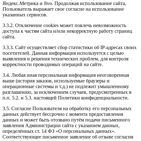
По времени около часа работ получилось.
Яндекс.Метрика и Jivo. Продолжая использование сайта,
Но все это компенсировалось отличным результатом,
Пользователь выражает свое согласие на использование
качеством обслуживания, честностью и дружеской
указанных сервисов.
обстановкой.
Всем советую!
3.3.2. Отключение cookies может повлечь невозможность
доступа к частям сайта и/или некорректную работу страниц
сайта.
3.3.3. Сайт осуществляет сбор статистики об IP-адресах своих
посетителей. Данная информация используется с целью
Рейтинг отзыва:
5
выявления и решения технических проблем, для контроля
корректности проводимых операций на сайте.
Добрый день всем. Зачиповал свою машинку у
Евгения, всё очень понравилось, быстро и удобно.
3.4. Любая иная персональная информация неоговоренная
Автомобиль сказал спасибо. А сегодня взбодрил
выше (история заказов, используемые браузеры и
мазду. Рекомендую всем, очень качественно и с
операционные системы и т.д.) не подлежит умышленному
подходом грамотным.
разглашению, за исключением случаев, предусмотренных в
п.п. 5.2. и 5.3. настоящей Политики конфиденциальности.
3.5. Согласие Пользователя на обработку его персональных
данных действует бессрочно с момента предоставления
Рейтинг отзыва:
5
данных и может быть отозвано путём подачи письменного
заявления Администрации сайта с указанием данных,
Делал в Zachipovan чип-тюнинг на Тойоту Камри 2.5
определённых ст. 14 ФЗ «О персональных данных».
для отзывчивой повседневной езды. Сперва
Соответствующее письменное заявление об отзыве согласия