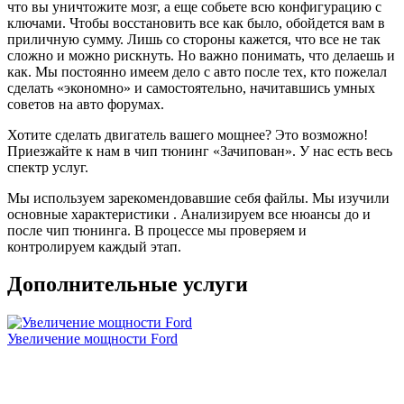
что вы уничтожите мозг, а еще собьете всю конфигурацию с
Да, на мой мотор k4m 7 бешеных пони плюсом- это
ключами. Чтобы восстановить все как было, обойдется вам в
смех (вроде бы), но они очень нужны (особенно при
приличную сумму. Лишь со стороны кажется, что все не так
обгонах на трассе с однополосным движением.
сложно и можно рискнуть. Но важно понимать, что делаешь и
Подитожу: машина стала другой, для меня более
как. Мы постоянно имеем дело с авто после тех, кто пожелал
риятной и адекватной, пропали затупы, появился
сделать «экономно» и самостоятельно, начитавшись умных
запас.
советов на авто форумах.
Буду делать на следующей машине- однозначно ДА!
Поеду к Жене, 99% ДА (почему 99%- ну вдруг
Хотите сделать двигатель вашего мощнее? Это возможно!
электричку куплю, тогда этот 1% на пиво с Жекой
Приезжайте к нам в чип тюнинг «Зачипован». У нас есть весь
спустим)
спектр услуг.
Я очень доволен, жене большая человеческая
СПАСИБА!
Мы используем зарекомендовавшие себя файлы. Мы изучили
P.s. И да, по денежке- все как договаривались, так и
основные характеристики . Анализируем все нюансы до и
вышло. Человек слова!
после чип тюнинга. В процессе мы проверяем и
контролируем каждый этап.
Дополнительные услуги
Рейтинг отзыва:
5
Увеличение мощности Ford
Заезжала сюда за чипом Солярис 1.6 автомат. Мастер
очень приятный и дружелюбный. Все подробно
рассказал. Довольно быстро закодировал блок. После
чипа ощущения отличные, машина явно стало более