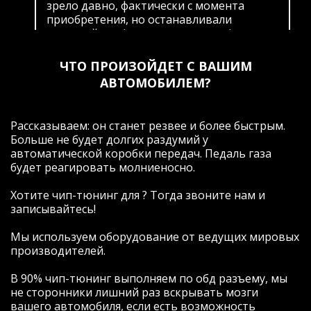
зрело давно, фактически с момента
приобретения, но останавливали
гарантийные (пусть и невнятные)
обязательства официального дилера и
ограниченность доступной информации
ЧТО ПРОИЗОЙДЕТ С ВАШИМ
по этой теме. Изучая вопрос, открыл для
АВТОМОБИЛЕМ?
себя тот факт,что комплектация "Limited
Plus" (максимально возможная у
официалов на момент покупки)
Рассказываем: он станет резвее и более быстрым.
оказывается не дает возможность
Больше не будет долгих раздумий у
пользоваться интересными и нужными с
автоматической коробки передач. Педаль газа
точки зрения комфорта опциями, и этот
будет реагировать молниеносно.
факт "дискриминации" известного
автопроизводителя всех покупателей
Хотите чип-тюнинг для ? Тогда звоните нам и
новых авто в России подтолкнул меня к
записывайтесь!
еще более глубокому изучению вопроса.
После многочисленных прозвонов и
Мы используем оборудование от ведущих мировых
общения, в том числе с теми, кто пытался
производителей.
навязывать только свое видение
решение проблемы и не желал
В 90% чип-тюнинг выполняем по обд разъему, мы
заниматься индивидуальными
не сторонники лишний раз вскрывать мозги
настройками опций, я, в итоге,
вашего автомобиля, если есть возможность