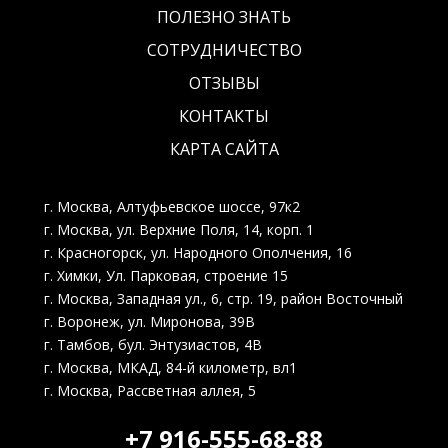
2. Убрали провалы.
ПОЛЕЗНО ЗНАТЬ
3. Стали лучше низкие обороты и без
того, неплохие вверха.
СОТРУДНИЧЕСТВО
4. По расходу пока не понятно.
ОТЗЫВЫ
Машинка ведет себя предсказуемо,
адекватно и резво! Рекомендую!!!
КОНТАКТЫ
КАРТА САЙТА
г. Москва, Алтуфьевское шоссе, 97к2
Рейтинг отзыва:
5
г. Москва, ул. Верхние Поля, 14, корп. 1
Отличная компания по чип-тюнингу
г. Красногорск, ул. Народного Ополчения, 16
автомобилей! Сделали большую работу
г. Химки, Ул. Парковая, строение 15
быстро и за хорошую цену, выполнено
г. Москва, Западная ул., 6, стр. 19, район Восточный
все на 100%. Ребята молодцы, знают
г. Воронеж, ул. Миронова, 39В
свою работу! Огромное спасибо,
г. Тамбов, бул. Энтузиастов, 4В
обязательно обращусь еще раз!
г. Москва, МКАД, 84-й километр, вл1
г. Москва, Рассветная аллея, 5
+7 916-555-68-88