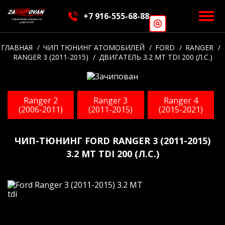
+7 916-555-68-88
Увеличение мощности
ПОИСК
двигателя
ГЛАВНАЯ
ЧИП ТЮНИНГ АТОМОБИЛЕЙ
FORD
RANGER
RANGER 3 (2011-2015)
ДВИГАТЕЛЬ 3.2 МТ TDI 200 (Л.С.)
Введите минимум 2 символа для поиска
Ranger 2
Ranger 3
Ranger 4
(2006-2011)
(2011-2015)
(2015-2021)
ЧИП-ТЮНИНГ FORD RANGER 3 (2011-2015)
3.2 МТ TDI 200 (Л.С.)