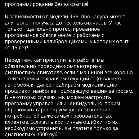
остановился на компании "Зачипован",
программирования без вскрытия!
заранее оговорив с Евгением, что
окончательное решение по тому что
В зависимости от модели ЭБУ, процедура может
будем делать с авто примем во время
длиться от получаса до нескольких часов. У нас
встречи. Так и сделали: встретились, еще
только тщательно протестированное
раз все оговорили и в течение получаса
программное обеспечение и работаем с
Евгений исполнил все как и требовалось.
проверенными калибровщиками, у которых опыт
В итоге получилось активировать
от 15 лет!
несколько модулей:
- при заведенном авто и отсутствии
Перед тем, как приступить к работе, мы
ключа блокируется АКПП;
обязательно проводим компьютерную
- активировано управление климатом "с
диагностику двигателя, если с машиной все хорошо
руля" в правом окошке БК;
- считываем и сохраняем текущий софт вашего
- активирована индикация наружной
автомобиля, далее подбираем модификацию
температуры в правом окошке БК;
прошивки, наиболее подходящую вашим запросам.
- активирована возможность изменения
В некоторых случаях, мы можем настроить
настроек зеркал при движении задним
программу управления индивидуально, таким
ходом (помощь при парковке);
образом мы гарантируем удовлетворение
- активирована память противотуманок
потребностей даже самых требовательных
(включаются автоматически). Ну, и самое
клиентов. Если есть критичные ошибки, то их
главное, уже по дороге домой оценил в
необходимо устранить, вы платите только за
полной мере те ранее скрытые
диагностику 1000 руб.
возможности эластичной и