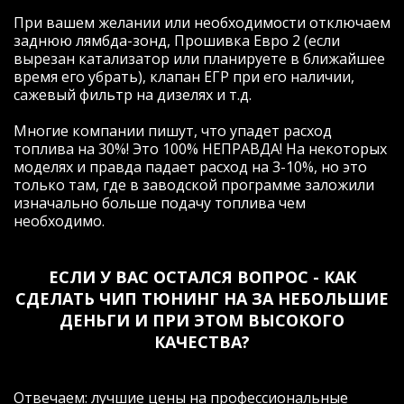
согласованной работы пары "двигатель/
При вашем желании или необходимости отключаем
трансмиссия"автомобиля, которые
заднюю лямбда-зонд, Прошивка Евро 2 (если
теперь стали доступны!
вырезан катализатор или планируете в ближайшее
Евгений, огромное Вам спасибо за
время его убрать), клапан ЕГР при его наличии,
отзывчивость, человеческое общение и
сажевый фильтр на дизелях и т.д.
профессионализм! Удачи и еще больше
благодарных клиентов!!!
Многие компании пишут, что упадет расход
топлива на 30%! Это 100% НЕПРАВДА! На некоторых
моделях и правда падает расход на 3-10%, но это
только там, где в заводской программе заложили
изначально больше подачу топлива чем
Рейтинг отзыва:
5
необходимо.
Давно знаю компанию и Евгения,
соответственно выбор был для меня
ЕСЛИ У ВАС ОСТАЛСЯ ВОПРОС - КАК
очевиден. Договорившись заранее о
СДЕЛАТЬ ЧИП ТЮНИНГ НА ЗА НЕБОЛЬШИЕ
встрече, приехал в назначенное время и
в оговоренное место (удобное для обеих
ДЕНЬГИ И ПРИ ЭТОМ ВЫСОКОГО
сторон). Женя был как всегда пунктуален
КАЧЕСТВА?
(за что ему отдельная благодарность).
Почитал ошибки, с улыбкой сказал что я
как всегда наловил пачку (не мудрено за
Отвечаем: лучшие цены на профессиональные