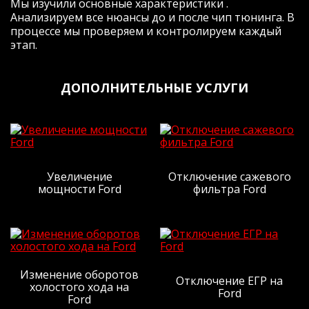
Мы изучили основные характеристики .
очень нужны (особенно при обгонах на
Анализируем все нюансы до и после чип тюнинга. В
трассе с однополосным движением.
процессе мы проверяем и контролируем каждый
Подитожу: машина стала другой, для
этап.
меня более риятной и адекватной,
пропали затупы, появился запас.
Буду делать на следующей машине-
ДОПОЛНИТЕЛЬНЫЕ УСЛУГИ
однозначно ДА! Поеду к Жене, 99% ДА
(почему 99%- ну вдруг электричку куплю,
тогда этот 1% на пиво с Жекой спустим)
Я очень доволен, жене большая
человеческая СПАСИБА!
P.s. И да, по денежке- все как
договаривались, так и вышло. Человек
Увеличение
Отключение сажевого
мощности Ford
фильтра Ford
слова!
Рейтинг отзыва:
5
Изменение оборотов
Отключение ЕГР на
Заезжала сюда за чипом Солярис 1.6
холостого хода на
Ford
автомат. Мастер очень приятный и
Ford