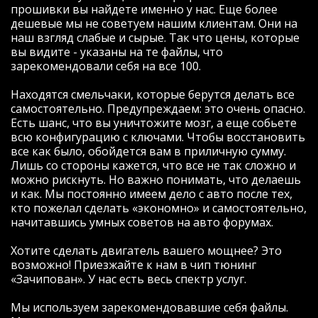
20 тыс то ))), но ошибки были не
прошивки вы найдете именно у нас. Еще более
связанные с жизнедеятельностью
дешевые мы не советуем нашим клиентам. Они на
двигателя или топливной системы,
наш взгляд слабые и сырые. Так что цены, которые
потому в чипе отказано не было (моторы
вы видите - указаны на те файлы, что
с ошибкой по двигателю сначала
зарекомендовали себя на все 100.
конечно же чинятся).
Вообщем считали стоковую прошивку, и
Находятся смельчаки, которые берутся делать все
буквально через минут 25-30 мне уже
самостоятельно. Предупреждаем: это очень опасно.
заливали ЧИП (а может ДЕЙЛ, мне не
Есть шанс, что вы уничтожите мозг, а еще собьете
столь важно как оно называется, главное
всю конфигурацию с ключами. Чтобы восстановить
что есть результат).
все как было, обойдется вам в приличную сумму.
Вообщем разница действительно
Лишь со стороны кажется, что все не так сложно и
ощутима:
можно рискнуть. Но важно понимать, что делаешь
Ну во первых мотор стал крутиться более
и как. Мы постоянно имеем дело с авто после тех,
5,5 тыс оборотов- что для меня было
кто пожелал сделать «экономно» и самостоятельно,
невероятно приятно (не хватало явно
начитавшись умных советов на авто форумах.
тяги)
Во вторых появился прилив сил на всех
Хотите сделать двигатель вашего мощнее? Это
передачах (у меня МКПП), особенно на 5
возможно! Приезжайте к нам в чип тюнинг
если едешь 80-100, машина всеравно
«Зачипован». У нас есть весь спектр услуг.
подхватывает и вытягивает.
Да, на мой мотор k4m 7 бешеных пони
Мы используем зарекомендовавшие себя файлы.
плюсом- это смех (вроде бы), но они