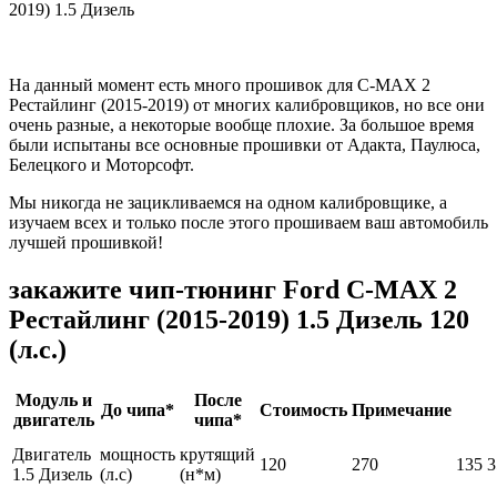
На данный момент есть много прошивок для C-MAX 2
Рестайлинг (2015-2019) от многих калибровщиков, но все они
очень разные, а некоторые вообще плохие. За большое время
были испытаны все основные прошивки от Адакта, Паулюса,
Белецкого и Моторсофт.
Мы никогда не зацикливаемся на одном калибровщике, а
изучаем всех и только после этого прошиваем ваш автомобиль
лучшей прошивкой!
закажите чип-тюнинг Ford C-MAX 2
Рестайлинг (2015-2019) 1.5 Дизель 120
(л.с.)
Модуль и
После
До чипа*
Стоимость
Примечание
двигатель
чипа*
Двигатель
мощность
крутящий
120
270
135
3
1.5 Дизель
(л.с)
(н*м)