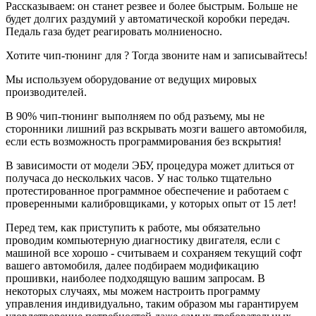
Рассказываем: он станет резвее и более быстрым. Больше не
остановился на компании "Зачипован", заранее
будет долгих раздумий у автоматической коробки передач.
оговорив с Евгением, что окончательное решение по
Педаль газа будет реагировать молниеносно.
тому что будем делать с авто примем во время
встречи. Так и сделали: встретились, еще раз все
Хотите чип-тюнинг для ? Тогда звоните нам и записывайтесь!
оговорили и в течение получаса Евгений исполнил
все как и требовалось. В итоге получилось
Мы используем оборудование от ведущих мировых
активировать несколько модулей:
производителей.
- при заведенном авто и отсутствии ключа
блокируется АКПП;
В 90% чип-тюнинг выполняем по обд разъему, мы не
- активировано управление климатом "с руля" в
сторонники лишний раз вскрывать мозги вашего автомобиля,
правом окошке БК;
если есть возможность программирования без вскрытия!
- активирована индикация наружной температуры в
правом окошке БК;
В зависимости от модели ЭБУ, процедура может длиться от
- активирована возможность изменения настроек
получаса до нескольких часов. У нас только тщательно
зеркал при движении задним ходом (помощь при
протестированное программное обеспечение и работаем с
парковке);
проверенными калибровщиками, у которых опыт от 15 лет!
- активирована память противотуманок (включаются
автоматически). Ну, и самое главное, уже по дороге
Перед тем, как приступить к работе, мы обязательно
домой оценил в полной мере те ранее скрытые
проводим компьютерную диагностику двигателя, если с
возможности эластичной и согласованной работы
машиной все хорошо - считываем и сохраняем текущий софт
пары "двигатель/трансмиссия"автомобиля, которые
вашего автомобиля, далее подбираем модификацию
теперь стали доступны!
прошивки, наиболее подходящую вашим запросам. В
Евгений, огромное Вам спасибо за отзывчивость,
некоторых случаях, мы можем настроить программу
человеческое общение и профессионализм! Удачи и
управления индивидуально, таким образом мы гарантируем
еще больше благодарных клиентов!!!