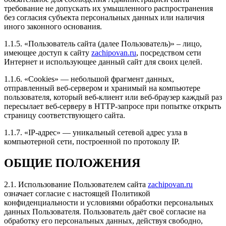
требование не допускать их умышленного распространения
без согласия субъекта персональных данных или наличия
иного законного основания.
1.1.5. «Пользователь сайта (далее Пользователь)» – лицо,
Рейтинг отзыва:
5
имеющее доступ к сайту
zachipovan.ru
, посредством сети
Интернет и использующее данный сайт для своих целей.
Самая крутая компания по сервису и лояльности к
клиентам! Мне кажется единственные, кто реально
1.1.6. «Cookies» — небольшой фрагмент данных,
понимает абсолютно от А до Я свою работу,
отправленный веб-сервером и хранимый на компьютере
молодцы ребята! Всегда развиваются и постоянно в
пользователя, который веб-клиент или веб-браузер каждый раз
теме!
пересылает веб-серверу в HTTP-запросе при попытке открыть
Я приятно удивлён, результатом и объёмом работ за
страницу соответствующего сайта.
такую скромную цену!
Делал Форд Эксплорер 2018г и активировали 8
1.1.7. «IP-адрес» — уникальный сетевой адрес узла в
скрытых опций!
компьютерной сети, построенной по протоколу IP.
Настроили двигатель и коробку так, что машина
перестала пинаться и подхват аж с низов!
ОБЩИЕ ПОЛОЖЕНИЯ
Ребята, главное марку держите и не спускайтесь до
уровня ваших конкурентов пожалуйста.
2.1. Использование Пользователем сайта
zachipovan.ru
означает согласие с настоящей Политикой
конфиденциальности и условиями обработки персональных
данных Пользователя. Пользователь даёт своё согласие на
обработку его персональных данных, действуя свободно,
Рейтинг отзыва:
5