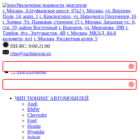
Увеличение мощности двигателя
г. Москва, Алтуфьевское шоссе, 97к2
г. Москва, ул. Верхние
Поиск
Поля, 14, корп. 1
г. Красногорск, ул. Народного Ополчения, 16
г. Химки, Ул. Парковая, строение 15
г. Москва, Западная ул., 6,
стр. 19, район Восточный
г. Воронеж, ул. Миронова, 39В
г.
Тамбов, бул. Энтузиастов, 4В
г. Москва, МКАД, 84-й
километр, вл1
г. Москва, Рассветная аллея, 5
Введите минимум 2 символа для поиска
ПН-ВС: 9:00-21:00
chip@zachipovan.ru
+7 916-555-68-88
Записаться онлайн
ЧИП ТЮНИНГ АВТОМОБИЛЕЙ
Audi
BMW
Chevrolet
Ford
Honda
Hyundai
Infiniti