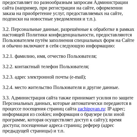
предоставляет по разнообразным запросам Администрации
нажатии на педаль ускорение значительное. Очень
сайта (например, при регистрации на сайте, оформлении
доволен, и работой и подходом к своей работе.
заказа на приобретение услуг, предоставляемых на сайте,
Спасибо ребятам. Всем рекомендую. Извините за
подписки на новостные уведомления и т.п.).
корявый отзыв. Как смог. Октавия а7 1.8 . стало
бомба.
3.2. Персональные данные, разрешённые к обработке в рамках
настоящей Политики конфиденциальности, предоставляются
Пользователем путём заполнения специальных форм на Сайте
и обычно включают в себя следующую информацию:
Рейтинг отзыва:
5
3.2.1. фамилию, имя, отчество Пользователя;
3.2.2. контактный телефон Пользователя;
Отличный сервис по тюнингу автомобилей.
Персонал подробно ответил на все вопросы. Цены
3.2.3. адрес электронной почты (e-mail);
доступные. Большой выбор услуг и высокое качество
выполнения работ. Спасибо, будем обращаться еще
3.2.4. место жительство Пользователя и другие данные.
раз!
3.3. Администрация сайта также принимает усилия по защите
Персональных данных, которые автоматически передаются в
процессе посещения страниц сайта
zachipovan.ru
: IP адрес;
информация из cookies; информация о браузере (или иной
Рейтинг отзыва:
5
программе, которая осуществляет доступ к сайту); время
доступа; посещенные адреса страниц; реферер (адрес
Спасибо вам большое!
предыдущей страницы) и т.п.
Приехала делать другу чип-тюнинг в подарок на