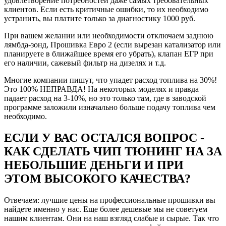
удовлетворение потребностей даже самых требовательных
клиентов. Если есть критичные ошибки, то их необходимо
устранить, вы платите только за диагностику 1000 руб.
При вашем желании или необходимости отключаем заднюю
лямбда-зонд, Прошивка Евро 2 (если вырезан катализатор или
Рейтинг отзыва:
5
планируете в ближайшее время его убрать), клапан ЕГР при
его наличии, сажевый фильтр на дизелях и т.д.
Давно знаю компанию и Евгения, соответственно
выбор был для меня очевиден. Договорившись
Многие компании пишут, что упадет расход топлива на 30%!
заранее о встрече, приехал в назначенное время и в
Это 100% НЕПРАВДА! На некоторых моделях и правда
оговоренное место (удобное для обеих сторон). Женя
падает расход на 3-10%, но это только там, где в заводской
был как всегда пунктуален (за что ему отдельная
программе заложили изначально больше подачу топлива чем
благодарность).
необходимо.
Почитал ошибки, с улыбкой сказал что я как всегда
наловил пачку (не мудрено за 20 тыс то ))), но
ЕСЛИ У ВАС ОСТАЛСЯ ВОПРОС -
ошибки были не связанные с жизнедеятельностью
КАК СДЕЛАТЬ ЧИП ТЮНИНГ НА ЗА
двигателя или топливной системы, потому в чипе
отказано не было (моторы с ошибкой по двигателю
НЕБОЛЬШИЕ ДЕНЬГИ И ПРИ
сначала конечно же чинятся).
ЭТОМ ВЫСОКОГО КАЧЕСТВА?
Вообщем считали стоковую прошивку, и буквально
через минут 25-30 мне уже заливали ЧИП (а может
ДЕЙЛ, мне не столь важно как оно называется,
Отвечаем: лучшие цены на профессиональные прошивки вы
главное что есть результат).
найдете именно у нас. Еще более дешевые мы не советуем
Вообщем разница действительно ощутима:
нашим клиентам. Они на наш взгляд слабые и сырые. Так что
Ну во первых мотор стал крутиться более 5,5 тыс