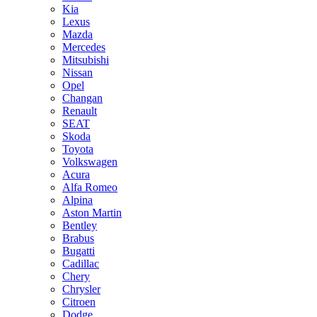
Kia
Lexus
Mazda
Mercedes
Mitsubishi
Nissan
Opel
Changan
Renault
SEAT
Skoda
Toyota
Volkswagen
Acura
Alfa Romeo
Alpina
Aston Martin
Bentley
Brabus
Bugatti
Cadillac
Chery
Chrysler
Citroen
Dodge