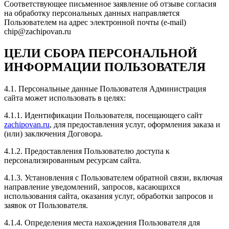
Соответствующее письменное заявление об отзыве согласия
Рейтинг отзыва:
5
на обработку персональных данных направляется
Пользователем на адрес электронной почты (e-mail)
Делал в Zachipovan чип-тюнинг на Тойоту Камри 2.5
chip@zachipovan.ru
для отзывчивой повседневной езды. Сперва
почитали ошибки. Сотрудники компании грамотно и
ЦЕЛИ СБОРА ПЕРСОНАЛЬНОЙ
без суеты справляются с поставленными задачами.
После тачку не узнать) как 3.5))) Благодарю за
ИНФОРМАЦИИ ПОЛЬЗОВАТЕЛЯ
проделанную работу. Рекомендую всем.
4.1. Персональные данные Пользователя Администрация
сайта может использовать в целях:
4.1.1. Идентификации Пользователя, посещающего сайт
Рейтинг отзыва:
5
zachipovan.ru
, для предоставления услуг, оформления заказа и
(или) заключения Договора.
Прошивал хендай i30. Евгений сделал все быстро и
качественно. Общительный и вежливый человек.
4.1.2. Предоставления Пользователю доступа к
Приятный собеседник. Цена/ качество проделанной
персонализированным ресурсам сайта.
работы на высшем уровне!
4.1.3. Установления с Пользователем обратной связи, включая
направление уведомлений, запросов, касающихся
использования сайта, оказания услуг, обработки запросов и
заявок от Пользователя.
Рейтинг отзыва:
5
4.1.4. Определения места нахождения Пользователя для