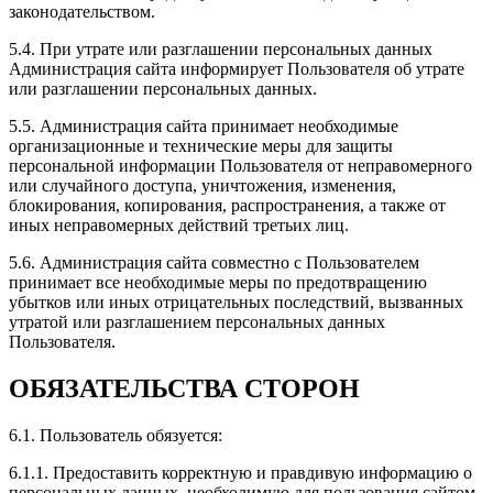
законодательством.
Все отлично! Евгений отличный мастер, все
растолковал, приятно с ним побеседовали о тачках!
5.4. При утрате или разглашении персональных данных
Мой Чери Тиго 8 сразу приняли в работу. В общем я
Администрация сайта информирует Пользователя об утрате
всем доволен, прибавка ощутима! Рекомендую всем!
или разглашении персональных данных.
5.5. Администрация сайта принимает необходимые
организационные и технические меры для защиты
персональной информации Пользователя от неправомерного
или случайного доступа, уничтожения, изменения,
Рейтинг отзыва:
5
блокирования, копирования, распространения, а также от
иных неправомерных действий третьих лиц.
Здраствуйте! Была у вас на чипе. Евгений просто
отличный мастер и собеседник. Есть просто
5.6. Администрация сайта совместно с Пользователем
шикарная зона ожидания. Эмоции только
принимает все необходимые меры по предотвращению
положительные. Машина стала ехать намного лучше.
убытков или иных отрицательных последствий, вызванных
Рекомендую!
утратой или разглашением персональных данных
Пользователя.
ОБЯЗАТЕЛЬСТВА СТОРОН
Рейтинг отзыва:
5
6.1. Пользователь обязуется:
Недавно был здесь, чипуют здесь отлично. Машина
6.1.1. Предоставить корректную и правдивую информацию о
стала резвее, обороты выше и сама машина стала
персональных данных, необходимую для пользования сайтом