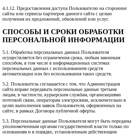
делают быстро и качественно и главное близко
находятся, сотрудники доброжелательные и
4.1.12. Предоставления доступа Пользователю на сторонние
вежливые. Рекомендую всем
сайты или сервисы партнеров данного сайта с целью
получения их предложений, обновлений или услуг.
СПОСОБЫ И СРОКИ ОБРАБОТКИ
ПЕРСОНАЛЬНОЙ ИНФОРМАЦИИ
Рейтинг отзыва:
5
Делали чип-тюнинг, сразу 3 авто, сделали скидку.
5.1. Обработка персональных данных Пользователя
Ранее знакомые делали тоже у них!
осуществляется без ограничения срока, любым законным
Все машины поехали очень хорошо, результат
способом, в том числе в информационных системах
ощутим был в первый же день!
персональных данных с использованием средств
Если вы хотели получить высококачественный
автоматизации или без использования таких средств.
сервис, профессиональное обслуживание, личный
подход к любому вопросу и заинтересованность в
5.2. Пользователь соглашается с тем, что Администрация
удовлетворении всех ваших хотелок, то это
сайта вправе передавать персональные данные третьим
определено команда Зачипован! Спасибо! Низкий
лицам, в частности, курьерским службам, организациями
поклон Евгению и Алексею!
почтовой связи, операторам электросвязи, исключительно в
целях выполнения заявок Пользователя, оформленных на
сайте, в рамках Договора публичной оферты.
5.3. Персональные данные Пользователя могут быть переданы
уполномоченным органам государственной власти только по
Рейтинг отзыва:
5
основаниям и в порядке, установленным действующим