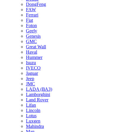
DongFeng
FAW
Ferrari
Fiat
Foton
Geely
Genesis
GMC
Great Wall
Haval
Hummer
Isuzu
IVECO
Jaguar
Jeep
JMC
LADA (ВАЗ)
Lamborghini
Land Rover
Lifan
Lincoln
Lotus
Luxgen
Mahindra
Man