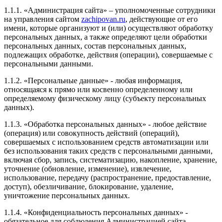
никак проблем!)) Тут же дополняю отзыв, что шили
1.1.1. «Администрация сайта» – уполномоченные сотрудники
машину без Евро-2, думал родные каталики ещё
на управления сайтом
zachipovan.ru
, действующие от его
побегают, а нет, спустя две недели после чипа они
имени, которые организуют и (или) осуществляют обработку
все такие решили что надо на выход)) По итогу
персональных данных, а также определяют цели обработки
вырезал и так как почти все сервисы предлагают
персональных данных, состав персональных данных,
свою прошивку Евро-2 после удаления, сначала
подлежащих обработке, действия (операции), совершаемые с
проконсультировался с Евгением, что не затрется ли
персональными данными.
чип который мы сделали, на что услышал ответ, что
вырезай и просто приезжай, прошьем под Евро-2,
1.1.2. «Персональные данные» - любая информация,
при этом ещё и без всяких доплат! Вот это я называю
относящаяся к прямо или косвенно определенному или
сервис! По итогу, могу сказать одно, если вы
определяемому физическому лицу (субъекту персональных
задумались таки о чипе, то советую Евгения, как
данных).
отличного мастера и отзывчивого человека!!! Всем
ровных дорог!
1.1.3. «Обработка персональных данных» - любое действие
(операция) или совокупность действий (операций),
совершаемых с использованием средств автоматизации или
без использования таких средств с персональными данными,
включая сбор, запись, систематизацию, накопление, хранение,
Рейтинг отзыва:
5
уточнение (обновление, изменение), извлечение,
использование, передачу (распространение, предоставление,
Заезжала сюда за чипом мазды 6 2.5 2023г из Китая.
доступ), обезличивание, блокирование, удаление,
Обслуживанием очень довольна, мастер хороший и
уничтожение персональных данных.
дружелюбный. Быстро закодировали блок. Хороший
сервис, всё подробно рассказали. Рекомендую всем
1.1.4. «Конфиденциальность персональных данных» -
эту компанию.
обязательное для соблюдения Администрацией сайта