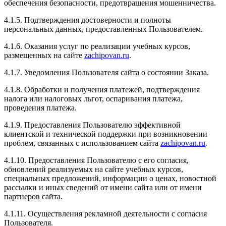
обеспечения безопасности, предотвращения мошенничества.
Очень хороший чип тюниг автомобилей, все делают
быстро и качественно, сами цены довольно
4.1.5. Подтверждения достоверности и полноты
привлекательные , сотрудники доброжелательные и
персональных данных, предоставленных Пользователем.
вежливые. Рекомендую всем
4.1.6. Оказания услуг по реализации учебных курсов,
размещенных на сайте
zachipovan.ru
.
4.1.7. Уведомления Пользователя сайта о состоянии Заказа.
Рейтинг отзыва:
5
4.1.8. Обработки и получения платежей, подтверждения
налога или налоговых льгот, оспаривания платежа,
Долго думая я решил Чиповать своё авто и обратился
проведения платежа.
в данный тюнинг центр, все прошло быстро и
качественно, мастерство на высшем уровне! После
4.1.9. Предоставления Пользователю эффективной
чипирования я заметил как машина стала намного
клиентской и технической поддержки при возникновении
лучьше разгонятся и прибавилась тяга, очень
проблем, связанных с использованием сайта
zachipovan.ru
.
рекомендую данный тюнинг центр!
4.1.10. Предоставления Пользователю с его согласия,
обновлений реализуемых на сайте учебных курсов,
специальных предложений, информации о ценах, новостной
рассылки и иных сведений от имени сайта или от имени
партнеров сайта.
Рейтинг отзыва:
5
4.1.11. Осуществления рекламной деятельности с согласия
Очень хороший чип тюнинг автомобилей, все
Пользователя.