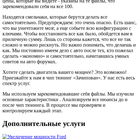
цены, которые вы видите - указаны на те файлы, что
оборотов- что для меня было невероятно приятно (не
зарекомендовали себя на все 100.
хватало явно тяги)
Во вторых появился прилив сил на всех передачах (у
Находятся смельчаки, которые берутся делать все
меня МКПП), особенно на 5 если едешь 80-100,
самостоятельно. Предупреждаем: это очень опасно. Есть шанс,
машина всеравно подхватывает и вытягивает.
что вы уничтожите мозг, а еще собьете всю конфигурацию с
Да, на мой мотор k4m 7 бешеных пони плюсом- это
ключами. Чтобы восстановить все как было, обойдется вам в
смех (вроде бы), но они очень нужны (особенно при
приличную сумму. Лишь со стороны кажется, что все не так
обгонах на трассе с однополосным движением.
сложно и можно рискнуть. Но важно понимать, что делаешь и
Подитожу: машина стала другой, для меня более
как. Мы постоянно имеем дело с авто после тех, кто пожелал
риятной и адекватной, пропали затупы, появился
сделать «экономно» и самостоятельно, начитавшись умных
запас.
советов на авто форумах.
Буду делать на следующей машине- однозначно ДА!
Поеду к Жене, 99% ДА (почему 99%- ну вдруг
Хотите сделать двигатель вашего мощнее? Это возможно!
электричку куплю, тогда этот 1% на пиво с Жекой
Приезжайте к нам в чип тюнинг «Зачипован». У нас есть весь
спустим)
спектр услуг.
Я очень доволен, жене большая человеческая
СПАСИБА!
Мы используем зарекомендовавшие себя файлы. Мы изучили
P.s. И да, по денежке- все как договаривались, так и
основные характеристики . Анализируем все нюансы до и
вышло. Человек слова!
после чип тюнинга. В процессе мы проверяем и
контролируем каждый этап.
Дополнительные услуги
Рейтинг отзыва:
5