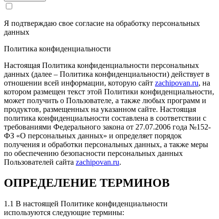
Рейтинг отзыва:
5
Я подтверждаю свое согласие на обработку
персональных
данных
Огромная благодарность Евгению! Пишу отзыв
спустя пол тысячи пробега после чипа. Созвонился
Политика конфиденциальности
как-то с Евгением, обсудили все по телефону, и так
как в выходные мастер не мог заняться моим
Настоящая Политика конфиденциальности персональных
аппаратом, договорились что Евгений подъедет ко
данных (далее – Политика конфиденциальности) действует в
мне на работу и проведем чип непосредственно на
отношении всей информации, которую сайт
zachipovan.ru
, на
месте, и вот в оговоренное время и день уже сидели
котором размещен текст этой Политики конфиденциальности,
в машине и затирали заводскую прошивку!
может получить о Пользователе, а также любых программ и
Чиповали форд фокус 3 125 лс на Моторсофт без
продуктов, размещенных на указанном сайте. Настоящая
Евро-2, результаты порадовали более чем, пропали
политика конфиденциальности составлена в соответствии с
стандартные дерганья на ПШ с первой на вторую,
требованиями Федерального закона от 27.07.2006 года №152-
появилась динамика авто, особенно на повышенных
ФЗ «О персональных данных» и определяет порядок
оборотах, что может только порадовать, так как
получения и обработки персональных данных, а также меры
моторы у ФФ3 задушены всякими нормами с
по обеспечению безопасности персональных данных
завода... Плюс прошили приборку, наконец-то
Пользователей сайта
zachipovan.ru
.
температура ОЖ показывает то что надо! Ну и само
собой активировали пару скрытых функций авто!
ОПРЕДЕЛЕНИЕ ТЕРМИНОВ
Хочу заметить, что при прошивке приборки,
Евгений заранее предупредил что заводские
парктроники перестанут работать, но о чудо, или не
1.1 В настоящей Политике конфиденциальности
знаю как это прокомментировать, а они работают, и
используются следующие термины: