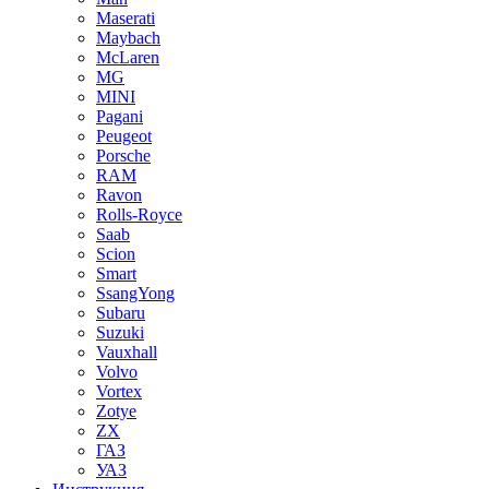
Maserati
Maybach
McLaren
MG
MINI
Pagani
Peugeot
Porsche
RAM
Ravon
Rolls-Royce
Saab
Scion
Smart
SsangYong
Subaru
Suzuki
Vauxhall
Volvo
Vortex
Zotye
ZX
ГАЗ
УАЗ