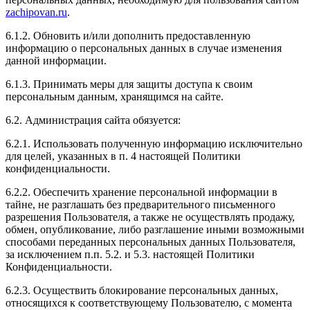
мощнее. Чувствуется, что машина стартует быстрее,
zachipovan.ru
.
и максимальная скорость увеличилась.
6.1.2. Обновить и/или дополнить предоставленную
информацию о персональных данных в случае изменения
данной информации.
Рейтинг отзыва:
5
6.1.3. Принимать меры для защиты доступа к своим
персональным данным, хранящимся на сайте.
После чиповки Mitsubishi Iancer ощущаю себя на
6.2. Администрация сайта обязуется:
вершине мира. Мощь двигателя меня поразила и
заставила улыбнуться. Теперь у меня новый уровень
6.2.1. Использовать полученную информацию исключительно
скорости и уверенности за рулём. Спасибо за
для целей, указанных в п. 4 настоящей Политики
качественную работу, вы превзошли мои ожидания!
конфиденциальности.
6.2.2. Обеспечить хранение персональной информации в
тайне, не разглашать без предварительного письменного
разрешения Пользователя, а также не осуществлять продажу,
Рейтинг отзыва:
5
обмен, опубликование, либо разглашение иными возможными
способами переданных персональных данных Пользователя,
Здравствуйте !Сделала подарок своему молодому
за исключением п.п. 5.2. и 5.3. настоящей Политики
человеку,реакция вообще бомба
Конфиденциальности.
6.2.3. Осуществить блокирование персональных данных,
относящихся к соответствующему Пользователю, с момента