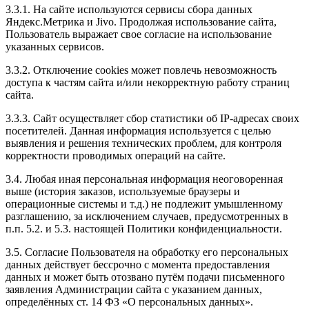
BMW X6 3.0D.
3.3.1. На сайте используются сервисы сбора данных
Даже я, девочка, почувствовала, что машина
Яндекс.Метрика и Jivo. Продолжая использование сайта,
перестала тупить и стала лучше ехать на небольших
Пользователь выражает свое согласие на использование
скоростях. Друг теперь катается с улыбкой на лице.
указанных сервисов.
По времени около часа работ получилось.
3.3.2. Отключение cookies может повлечь невозможность
Но все это компенсировалось отличным результатом,
доступа к частям сайта и/или некорректную работу страниц
качеством обслуживания, честностью и дружеской
сайта.
обстановкой.
Всем советую!
3.3.3. Сайт осуществляет сбор статистики об IP-адресах своих
посетителей. Данная информация используется с целью
выявления и решения технических проблем, для контроля
корректности проводимых операций на сайте.
Рейтинг отзыва:
5
3.4. Любая иная персональная информация неоговоренная
выше (история заказов, используемые браузеры и
Добрый день всем. Зачиповал свою машинку у
операционные системы и т.д.) не подлежит умышленному
Евгения, всё очень понравилось, быстро и удобно.
разглашению, за исключением случаев, предусмотренных в
Автомобиль сказал спасибо. А сегодня взбодрил
п.п. 5.2. и 5.3. настоящей Политики конфиденциальности.
мазду. Рекомендую всем, очень качественно и с
подходом грамотным.
3.5. Согласие Пользователя на обработку его персональных
данных действует бессрочно с момента предоставления
данных и может быть отозвано путём подачи письменного
заявления Администрации сайта с указанием данных,
определённых ст. 14 ФЗ «О персональных данных».