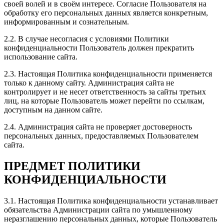
своей волей и в своём интересе. Согласие Пользователя на
обработку его персональных данных является конкретным,
Хороший сервис по тюнингу авто. Персонал на все
информированным и сознательным.
интересующие вопросы отвечал. Цены приемлемые.
Широкий спектр услуг и качественное выполнение
2.2. В случае несогласия с условиями Политики
работы. Спасибо, будем обращаться еще!
конфиденциальности Пользователь должен прекратить
использование сайта.
2.3. Настоящая Политика конфиденциальности применяется
только к данному сайту. Администрация сайта не
контролирует и не несет ответственность за сайты третьих
Рейтинг отзыва:
5
лиц, на которые Пользователь может перейти по ссылкам,
доступным на данном сайте.
Всем доброго дня! Обратился с вопросом советом по
чип тюнингу. Получил в ответ долгий рассказ что и
2.4. Администрация сайта не проверяет достоверность
как всё происходит и вырастает. Согласился
персональных данных, предоставляемых Пользователем
попробовать на 1 стейч. Договорились о встрече у
сайта.
меня на адресе. Приехали как и договаривались,
ппроверили все ошибки, ещё раз посветили во все
ПРЕДМЕТ ПОЛИТИКИ
тайны тюнинга. Всё подробно. Никаких камней не
оказалось, и решили залить программу. По времени
КОНФИДЕНЦИАЛЬНОСТИ
не так долго. Всё адаптировали, и сбылась мечта
идиота. Очень доволен. Никаких побочнк нет.
3.1. Настоящая Политика конфиденциальности устанавливает
Работает всё как и раньше плавно и без рывков. В
обязательства Администрации сайта по умышленному
пробках нет никакой разницы. Но с низов машина
неразглашению персональных данных, которые Пользователь
получила приличный прирост, даже на скорости при