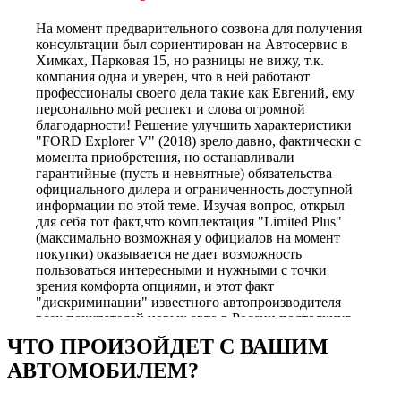
На момент предварительного созвона для получения
консультации был сориентирован на Автосервис в
Химках, Парковая 15, но разницы не вижу, т.к.
компания одна и уверен, что в ней работают
профессионалы своего дела такие как Евгений, ему
персонально мой респект и слова огромной
благодарности! Решение улучшить характеристики
"FORD Explorer V" (2018) зрело давно, фактически с
момента приобретения, но останавливали
гарантийные (пусть и невнятные) обязательства
официального дилера и ограниченность доступной
информации по этой теме. Изучая вопрос, открыл
для себя тот факт,что комплектация "Limited Plus"
(максимально возможная у официалов на момент
покупки) оказывается не дает возможность
пользоваться интересными и нужными с точки
зрения комфорта опциями, и этот факт
"дискриминации" известного автопроизводителя
всех покупателей новых авто в России подтолкнул
меня к еще более глубокому изучению вопроса.
ЧТО ПРОИЗОЙДЕТ С ВАШИМ
После многочисленных прозвонов и общения, в том
АВТОМОБИЛЕМ?
числе с теми, кто пытался навязывать только свое
видение решение проблемы и не желал заниматься
индивидуальными настройками опций, я, в итоге,