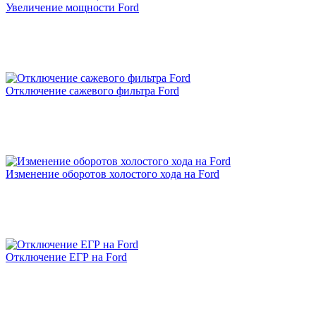
Увеличение мощности Ford
Заезжала сюда за чипом Солярис 1.6 автомат. Мастер
очень приятный и дружелюбный. Все подробно
рассказал. Довольно быстро закодировал блок. После
чипа ощущения отличные, машина явно стало более
отзывчивее и бодрей! Приподнял обороты на 760 и
ушла вибрация. Дали подарочный сертификат на
Отключение сажевого фильтра Ford
1000 рублей. Рекомендую.
Рейтинг отзыва:
5
Изменение оборотов холостого хода на Ford
Очень доволен результатом чип-тюнинга моего
автомобиля в сервисе "Зачипован". Повышение
мощности и улучшение динамики авто превзошло
все мои ожидания. Специалисты работали
профессионально и быстро, а цены оказались весьма
доступными. Теперь я наслаждаюсь комфортным и
Отключение ЕГР на Ford
динамичным вождением, благодаря "Зачипован"!
Большое спасибо за отличную работу!